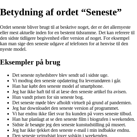
Betydning af ordet “Seneste”
Ordet seneste bliver brugt til at beskrive noget, der er det allernyeste
eller mest aktuelle inden for en bestemt tidsramme. Det kan referere til
den sidste tidligere begivenhed eller version af noget. For eksempel
kan man sige den seneste udgave af telefonen for at henvise til den
nyeste model.
Eksempler på brug
Det seneste nyhedsbrev blev sendt ud i sidste uge.
Vi modtog den seneste opdatering fra leverandøren i går.
Han har købt den seneste model af smartphone.
Jeg har ikke haft tid til at læse den seneste artikel fra avisen.
Hun vandt prisen for sin seneste bog.
Det seneste møde blev afholdt virtuelt på grund af pandemien.
Jeg har downloadet den seneste version af programmet.
Vi har endnu ikke fået svar fra kunden på vores seneste tilbud.
Han har planlagt at se den seneste film i biografen i weekenden.
Sidste år besøgte jeg den seneste kunstudstilling på museet.
Jeg har ikke tjekket den seneste e-mail i min indbakke endnu.
Den seneste vejrudsigt lover solskin i weekenden.