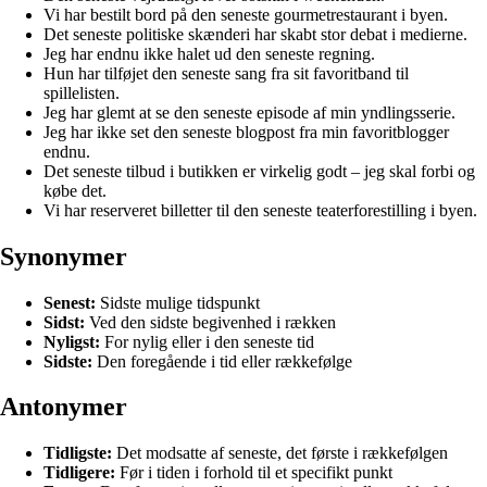
Vi har bestilt bord på den seneste gourmetrestaurant i byen.
Det seneste politiske skænderi har skabt stor debat i medierne.
Jeg har endnu ikke halet ud den seneste regning.
Hun har tilføjet den seneste sang fra sit favoritband til
spillelisten.
Jeg har glemt at se den seneste episode af min yndlingsserie.
Jeg har ikke set den seneste blogpost fra min favoritblogger
endnu.
Det seneste tilbud i butikken er virkelig godt – jeg skal forbi og
købe det.
Vi har reserveret billetter til den seneste teaterforestilling i byen.
Synonymer
Senest:
Sidste mulige tidspunkt
Sidst:
Ved den sidste begivenhed i rækken
Nyligst:
For nylig eller i den seneste tid
Sidste:
Den foregående i tid eller rækkefølge
Antonymer
Tidligste:
Det modsatte af seneste, det første i rækkefølgen
Tidligere:
Før i tiden i forhold til et specifikt punkt