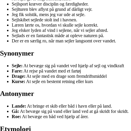
Sejlsport kræver disciplin og færdigheder.
Sejlturen blev aflyst på grund af dårligt vejr.
Jeg fik solstik, mens jeg var ude at sejle.
Sejlskibet sejlede stolt ind i havnen.
Læren lærte os, hvordan vi skulle sejle korrekt.
Jeg elsker lyden af vind i sejlene, når vi sejler afsted.
Sejlads er en fantastisk måde at opleve naturen på.
Der er en særlig ro, når man sejler langsomt over vandet.
Synonymer
Sejle:
At bevæge sig på vandet ved hjælp af sejl og vindkraft
Fare:
At rejse på vandet med et fartøj
Drage:
At sejle med en drage som fremdriftsmiddel
Kurse:
At sejle en bestemt retning eller kurs
Antonymer
Lande:
At bringe et skib eller båd i havn eller på land.
Gå:
At bevæge sig på vand eller land ved at gå skridt for skridt.
Roe:
At bevæge en båd ved hjælp af årer.
Etymologi