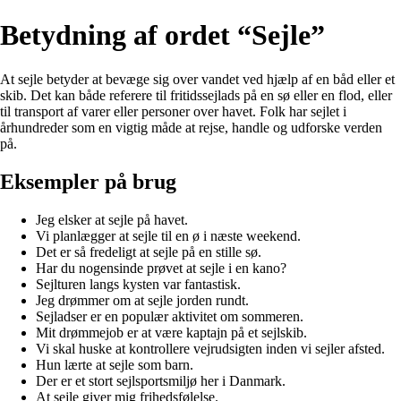
Betydning af ordet “Sejle”
At sejle betyder at bevæge sig over vandet ved hjælp af en båd eller et
skib. Det kan både referere til fritidssejlads på en sø eller en flod, eller
til transport af varer eller personer over havet. Folk har sejlet i
århundreder som en vigtig måde at rejse, handle og udforske verden
på.
Eksempler på brug
Jeg elsker at sejle på havet.
Vi planlægger at sejle til en ø i næste weekend.
Det er så fredeligt at sejle på en stille sø.
Har du nogensinde prøvet at sejle i en kano?
Sejlturen langs kysten var fantastisk.
Jeg drømmer om at sejle jorden rundt.
Sejladser er en populær aktivitet om sommeren.
Mit drømmejob er at være kaptajn på et sejlskib.
Vi skal huske at kontrollere vejrudsigten inden vi sejler afsted.
Hun lærte at sejle som barn.
Der er et stort sejlsportsmiljø her i Danmark.
At sejle giver mig frihedsfølelse.