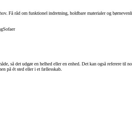
behov. Få råd om funktionel indretning, holdbare materialer og børnevenli
ag
Sofaer
åde, så det udgør en helhed eller en enhed. Det kan også referere til nog
n på ét sted eller i et fællesskab.