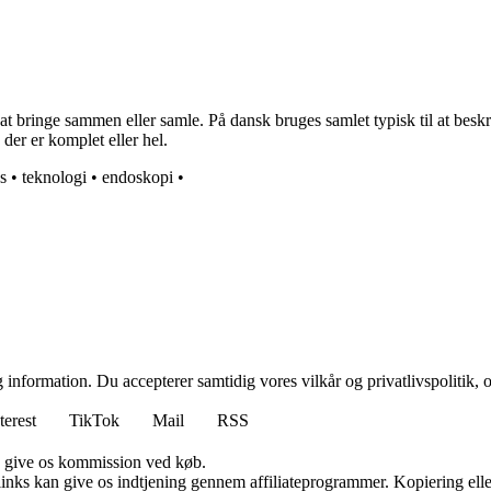
ringe sammen eller samle. På dansk bruges samlet typisk til at beskrive 
der er komplet eller hel.
s
•
teknologi
•
endoskopi
•
 information. Du accepterer samtidig vores vilkår og privatlivspolitik, 
terest
TikTok
Mail
RSS
n give os kommission ved køb.
 links kan give os indtjening gennem affiliateprogrammer. Kopiering elle