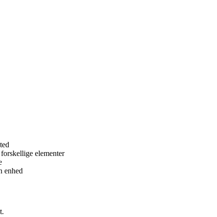
sted
forskellige elementer
e
én enhed
t.