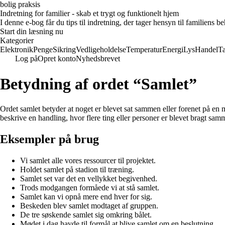
bolig praksis
Indretning for familier - skab et trygt og funktionelt hjem
I denne e-bog får du tips til indretning, der tager hensyn til familiens 
Start din læsning nu
Kategorier
Elektronik
Penge
Sikring
Vedligeholdelse
Temperatur
Energi
Lys
Handel
T
Log på
Opret konto
Nyhedsbrevet
Betydning af ordet “Samlet”
Ordet samlet betyder at noget er blevet sat sammen eller forenet på en m
beskrive en handling, hvor flere ting eller personer er blevet bragt samme
Eksempler på brug
Vi samlet alle vores ressourcer til projektet.
Holdet samlet på stadion til træning.
Samlet set var det en vellykket begivenhed.
Trods modgangen formåede vi at stå samlet.
Samlet kan vi opnå mere end hver for sig.
Beskeden blev samlet modtaget af gruppen.
De tre søskende samlet sig omkring bålet.
Mødet i dag havde til formål at blive samlet om en beslutning.