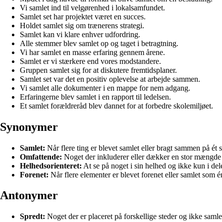
Vi samlet ind til velgørenhed i lokalsamfundet.
Samlet set har projektet været en succes.
Holdet samlet sig om trænerens strategi.
Samlet kan vi klare enhver udfordring.
Alle stemmer blev samlet op og taget i betragtning.
Vi har samlet en masse erfaring gennem årene.
Samlet er vi stærkere end vores modstandere.
Gruppen samlet sig for at diskutere fremtidsplaner.
Samlet set var det en positiv oplevelse at arbejde sammen.
Vi samlet alle dokumenter i en mappe for nem adgang.
Erfaringerne blev samlet i en rapport til ledelsen.
Et samlet forældreråd blev dannet for at forbedre skolemiljøet.
Synonymer
Samlet:
Når flere ting er blevet samlet eller bragt sammen på ét 
Omfattende:
Noget der inkluderer eller dækker en stor mængde 
Helhedsorienteret:
At se på noget i sin helhed og ikke kun i del
Forenet:
Når flere elementer er blevet forenet eller samlet som 
Antonymer
Spredt:
Noget der er placeret på forskellige steder og ikke samle