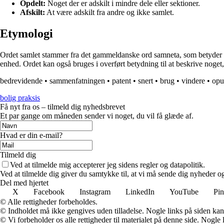
Opdelt:
Noget der er adskilt i mindre dele eller sektioner.
Afskilt:
At være adskilt fra andre og ikke samlet.
Etymologi
Ordet samlet stammer fra det gammeldanske ord samneta, som betyder at b
enhed. Ordet kan også bruges i overført betydning til at beskrive noget, 
bedrevidende
•
sammenfatningen
•
patent
•
snert
•
brug
•
vindere
•
opu
bolig praksis
Få nyt fra os – tilmeld dig nyhedsbrevet
Et par gange om måneden sender vi noget, du vil få glæde af.
Hvad er din e-mail?
Tilmeld dig
Ved at tilmelde mig accepterer jeg sidens regler og datapolitik.
Ved at tilmelde dig giver du samtykke til, at vi må sende dig nyheder og
Del med hjertet
X
Facebook
Instagram
LinkedIn
YouTube
Pin
© Alle rettigheder forbeholdes.
© Indholdet må ikke gengives uden tilladelse. Nogle links på siden ka
© Vi forbeholder os alle rettigheder til materialet på denne side. Nogle