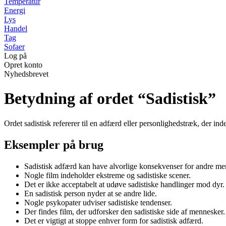
Temperatur
Energi
Lys
Handel
Tag
Sofaer
Log på
Opret konto
Nyhedsbrevet
Betydning af ordet “Sadistisk”
Ordet sadistisk refererer til en adfærd eller personlighedstræk, der ind
Eksempler på brug
Sadistisk adfærd kan have alvorlige konsekvenser for andre me
Nogle film indeholder ekstreme og sadistiske scener.
Det er ikke acceptabelt at udøve sadistiske handlinger mod dyr.
En sadistisk person nyder at se andre lide.
Nogle psykopater udviser sadistiske tendenser.
Der findes film, der udforsker den sadistiske side af mennesker.
Det er vigtigt at stoppe enhver form for sadistisk adfærd.