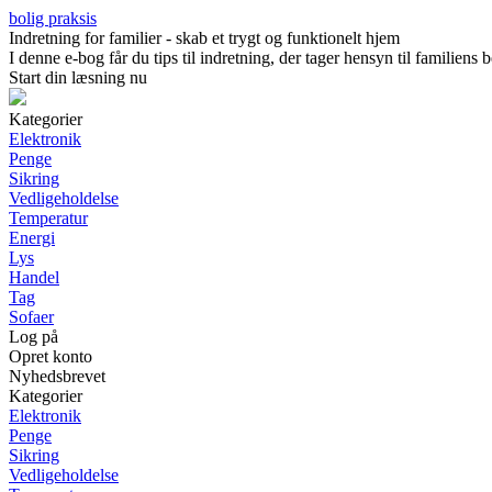
bolig praksis
Indretning for familier - skab et trygt og funktionelt hjem
I denne e-bog får du tips til indretning, der tager hensyn til familien
Start din læsning nu
Kategorier
Elektronik
Penge
Sikring
Vedligeholdelse
Temperatur
Energi
Lys
Handel
Tag
Sofaer
Log på
Opret konto
Nyhedsbrevet
Kategorier
Elektronik
Penge
Sikring
Vedligeholdelse