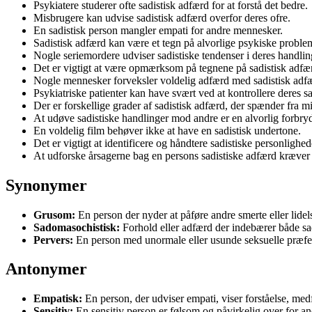
Psykiatere studerer ofte sadistisk adfærd for at forstå det bedre.
Misbrugere kan udvise sadistisk adfærd overfor deres ofre.
En sadistisk person mangler empati for andre mennesker.
Sadistisk adfærd kan være et tegn på alvorlige psykiske proble
Nogle seriemordere udviser sadistiske tendenser i deres handlin
Det er vigtigt at være opmærksom på tegnene på sadistisk adfæ
Nogle mennesker forveksler voldelig adfærd med sadistisk adf
Psykiatriske patienter kan have svært ved at kontrollere deres sa
Der er forskellige grader af sadistisk adfærd, der spænder fra mi
At udøve sadistiske handlinger mod andre er en alvorlig forbryd
En voldelig film behøver ikke at have en sadistisk undertone.
Det er vigtigt at identificere og håndtere sadistiske personligheder
At udforske årsagerne bag en persons sadistiske adfærd kræver 
Synonymer
Grusom:
En person der nyder at påføre andre smerte eller lidel
Sadomasochistisk:
Forhold eller adfærd der indebærer både sa
Pervers:
En person med unormale eller usunde seksuelle præfere
Antonymer
Empatisk:
En person, der udviser empati, viser forståelse, med
Sensitiv:
En sensitiv person er følsom og påvirkelig over for an