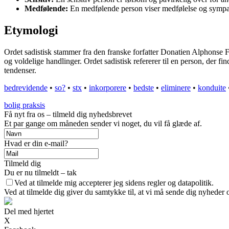
Medfølende:
En medfølende person viser medfølelse og sympati
Etymologi
Ordet sadistisk stammer fra den franske forfatter Donatien Alphonse F
og voldelige handlinger. Ordet sadistisk refererer til en person, der fin
tendenser.
bedrevidende
•
so?
•
stx
•
inkorporere
•
bedste
•
eliminere
•
konduite
bolig praksis
Få nyt fra os – tilmeld dig nyhedsbrevet
Et par gange om måneden sender vi noget, du vil få glæde af.
Hvad er din e-mail?
Tilmeld dig
Du er nu tilmeldt – tak
Ved at tilmelde mig accepterer jeg sidens regler og datapolitik.
Ved at tilmelde dig giver du samtykke til, at vi må sende dig nyheder o
Del med hjertet
X