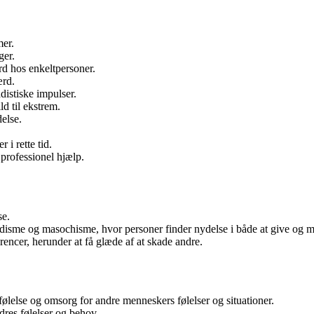
mer.
ger.
rd hos enkeltpersoner.
ærd.
distiske impulser.
ld til ekstrem.
else.
 i rette tid.
professionel hjælp.
se.
disme og masochisme, hvor personer finder nydelse i både at give og 
ncer, herunder at få glæde af at skade andre.
følelse og omsorg for andre menneskers følelser og situationer.
dres følelser og behov.