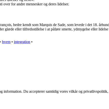
 over for andre mennesker og deres lidelser.
rançois, bedre kendt som Marquis de Sade, som levede i det 18. århundre
der glæde eller tilfredsstillelse i at påføre smerte, ydmygelse eller lidel
•
hvem
•
integration
•
g information. Du accepterer samtidig vores vilkår og privatlivspolitik,