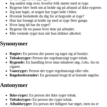
Jeg undrer mig over, hvorfor folk starter med at ryge.
Rygerne blev bedt om at holde sig på afstand af ikke-rygerne.
Jeg kan lugte, at nogen har ryget inde i bilen.
Hvornår besluttede du dig for at begynde at ryge?
Han har forsøgt at holde op med at ryge flere gange.
Hvor lang tid har du ryget?
Rygerne får en pause hver time på arbejdet.
Min veninde ryger kun når hun drikker alkohol.
Synonymer
Røgter:
En person der passer og tager sig af husdyr.
Tobaksryger:
Person der regelmæssigt ryger tobak.
Rygende:
En handling hvor man inhalerer røg, f.eks. fra en
cigaret.
Vaneryger:
Person der ryger regelmæssigt eller ofte.
Røgelsesbrænder:
En genstand brugt til at brænde røgelse.
Antonymer
Ikke-ryger:
En person der ikke ryger tobak.
Tobaksryger:
En person der ryger tobak.
Afholdsryger:
En person der tidligere har røget, men nu er