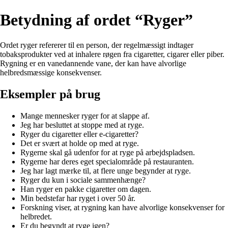
Betydning af ordet “Ryger”
Ordet ryger refererer til en person, der regelmæssigt indtager
tobaksprodukter ved at inhalere røgen fra cigaretter, cigarer eller piber.
Rygning er en vanedannende vane, der kan have alvorlige
helbredsmæssige konsekvenser.
Eksempler på brug
Mange mennesker ryger for at slappe af.
Jeg har besluttet at stoppe med at ryge.
Ryger du cigaretter eller e-cigaretter?
Det er svært at holde op med at ryge.
Rygerne skal gå udenfor for at ryge på arbejdspladsen.
Rygerne har deres eget specialområde på restauranten.
Jeg har lagt mærke til, at flere unge begynder at ryge.
Ryger du kun i sociale sammenhænge?
Han ryger en pakke cigaretter om dagen.
Min bedstefar har ryget i over 50 år.
Forskning viser, at rygning kan have alvorlige konsekvenser for
helbredet.
Er du begyndt at ryge igen?