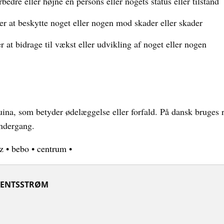
rbedre eller højne en persons eller nogets status eller tilstand
er at beskytte noget eller nogen mod skader eller skader
 at bidrage til vækst eller udvikling af noget eller nogen
ruina, som betyder ødelæggelse eller forfald. På dansk bruges
 undergang.
z
•
bebo
•
centrum
•
ENTSSTRØM