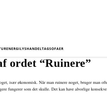
TUR
ENERGI
LYS
HANDEL
TAG
SOFAER
af ordet “Ruinere”
oget, især økonomisk. Når man ruinere noget, bruger man ofte
gere fungerer som det skulle. Det kan have alvorlige konsekve