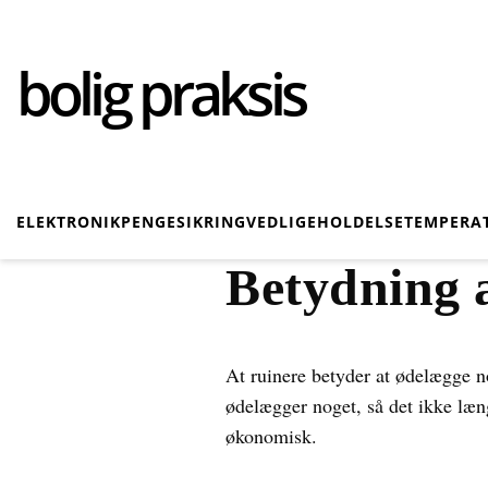
bolig praksis
ELEKTRONIK
PENGE
SIKRING
VEDLIGEHOLDELSE
TEMPERA
Betydning 
At ruinere betyder at ødelægge n
ødelægger noget, så det ikke læn
økonomisk.