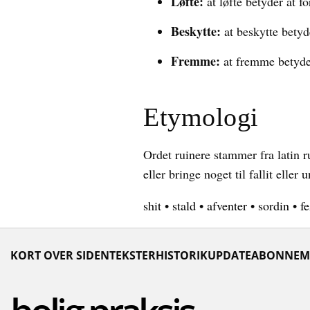
Løfte:
at løfte betyder at fo
Beskytte:
at beskytte betyd
Fremme:
at fremme betyder
Etymologi
Ordet ruinere stammer fra latin 
eller bringe noget til fallit eller
shit
•
stald
•
afventer
•
sordin
•
fe
KORT OVER SIDEN
TEKSTER
HISTORIK
UPDATE
ABONNEM