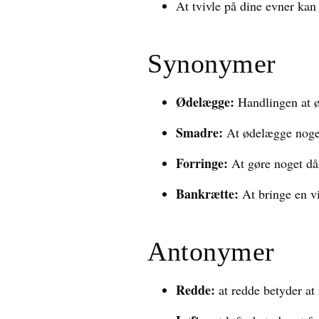
At tvivle på dine evner kan 
Synonymer
Ødelægge:
Handlingen at ø
Smadre:
At ødelægge noget
Forringe:
At gøre noget dår
Bankrætte:
At bringe en v
Antonymer
Redde:
at redde betyder at 