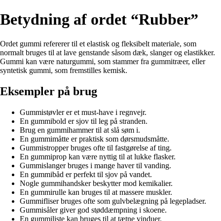
Betydning af ordet “Rubber”
Ordet gummi refererer til et elastisk og fleksibelt materiale, som
normalt bruges til at lave genstande såsom dæk, slanger og elastikker.
Gummi kan være naturgummi, som stammer fra gummitræer, eller
syntetisk gummi, som fremstilles kemisk.
Eksempler på brug
Gummistøvler er et must-have i regnvejr.
En gummibold er sjov til leg på stranden.
Brug en gummihammer til at slå søm i.
En gummimåtte er praktisk som dørsmudsmåtte.
Gummistropper bruges ofte til fastgørelse af ting.
En gummiprop kan være nyttig til at lukke flasker.
Gummislanger bruges i mange haver til vanding.
En gummibåd er perfekt til sjov på vandet.
Nogle gummihandsker beskytter mod kemikalier.
En gummirulle kan bruges til at massere muskler.
Gummifliser bruges ofte som gulvbelægning på legepladser.
Gummisåler giver god støddæmpning i skoene.
En gummiliste kan bruges til at tætne vinduer.