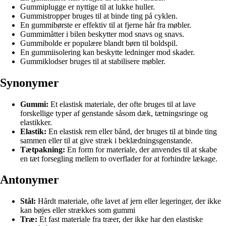
Gummiplugge er nyttige til at lukke huller.
Gummistropper bruges til at binde ting på cyklen.
En gummibørste er effektiv til at fjerne hår fra møbler.
Gummimåtter i bilen beskytter mod snavs og snavs.
Gummibolde er populære blandt børn til boldspil.
En gummiisolering kan beskytte ledninger mod skader.
Gummiklodser bruges til at stabilisere møbler.
Synonymer
Gummi:
Et elastisk materiale, der ofte bruges til at lave
forskellige typer af genstande såsom dæk, tætningsringe og
elastikker.
Elastik:
En elastisk rem eller bånd, der bruges til at binde ting
sammen eller til at give stræk i beklædningsgenstande.
Tætpakning:
En form for materiale, der anvendes til at skabe
en tæt forsegling mellem to overflader for at forhindre lækage.
Antonymer
Stål:
Hårdt materiale, ofte lavet af jern eller legeringer, der ikke
kan bøjes eller strækkes som gummi
Træ:
Et fast materiale fra træer, der ikke har den elastiske