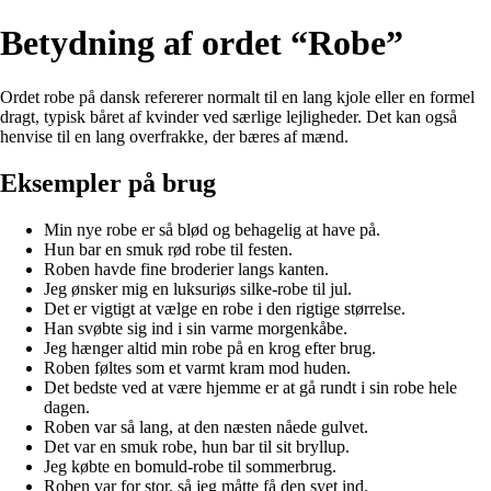
Betydning af ordet “Robe”
Ordet robe på dansk refererer normalt til en lang kjole eller en formel
dragt, typisk båret af kvinder ved særlige lejligheder. Det kan også
henvise til en lang overfrakke, der bæres af mænd.
Eksempler på brug
Min nye robe er så blød og behagelig at have på.
Hun bar en smuk rød robe til festen.
Roben havde fine broderier langs kanten.
Jeg ønsker mig en luksuriøs silke-robe til jul.
Det er vigtigt at vælge en robe i den rigtige størrelse.
Han svøbte sig ind i sin varme morgenkåbe.
Jeg hænger altid min robe på en krog efter brug.
Roben føltes som et varmt kram mod huden.
Det bedste ved at være hjemme er at gå rundt i sin robe hele
dagen.
Roben var så lang, at den næsten nåede gulvet.
Det var en smuk robe, hun bar til sit bryllup.
Jeg købte en bomuld-robe til sommerbrug.
Roben var for stor, så jeg måtte få den syet ind.