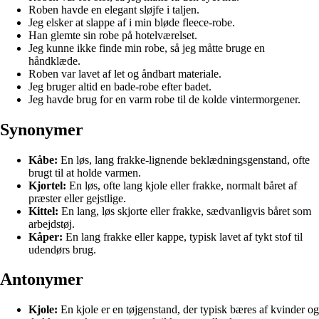
Roben havde en elegant sløjfe i taljen.
Jeg elsker at slappe af i min bløde fleece-robe.
Han glemte sin robe på hotelværelset.
Jeg kunne ikke finde min robe, så jeg måtte bruge en
håndklæde.
Roben var lavet af let og åndbart materiale.
Jeg bruger altid en bade-robe efter badet.
Jeg havde brug for en varm robe til de kolde vintermorgener.
Synonymer
Kåbe:
En løs, lang frakke-lignende beklædningsgenstand, ofte
brugt til at holde varmen.
Kjortel:
En løs, ofte lang kjole eller frakke, normalt båret af
præster eller gejstlige.
Kittel:
En lang, løs skjorte eller frakke, sædvanligvis båret som
arbejdstøj.
Kåper:
En lang frakke eller kappe, typisk lavet af tykt stof til
udendørs brug.
Antonymer
Kjole:
En kjole er en tøjgenstand, der typisk bæres af kvinder og