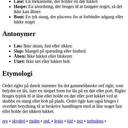
Låse:
En mekanisme, der holder en dør lukket
Haspe:
En anordning, der bruges til at fastgøre noget, så det
ikke kan åbnes
Bom:
En tyk stang, der placeres for at forhindre adgang eller
lukke noget
Antonymer
Løs:
Ikke stram, fast eller sikker.
Slap:
Mangel på spænding eller fasthed.
Åben:
Ikke lukket eller blokeret.
Utæt:
Ikke tæt eller lukket helt.
Etymologi
Ordet rigler på dansk stammer fra det gammeldanske ord rigle, som
betyder en lås, især en simpel form for lås på en dør eller port. Rigler
bruges typisk til at låse eller holde en dør eller port lukket ved at
skubbe en stang eller bolt på plads. Ordet rigle kan også bruges i
overført betydning til at beskrive handlingen med at låse noget fast
eller holde det sikkert lukket.
rev
•
skyderi
•
mulm
•
md.
•
legio
•
kid
•
pur
•
turbulens
•