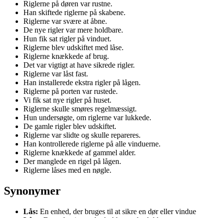
Riglerne på døren var rustne.
Han skiftede riglerne på skabene.
Riglerne var svære at åbne.
De nye rigler var mere holdbare.
Hun fik sat rigler på vinduet.
Riglerne blev udskiftet med låse.
Riglerne knækkede af brug.
Det var vigtigt at have sikrede rigler.
Riglerne var låst fast.
Han installerede ekstra rigler på lågen.
Riglerne på porten var rustede.
Vi fik sat nye rigler på huset.
Riglerne skulle smøres regelmæssigt.
Hun undersøgte, om riglerne var lukkede.
De gamle rigler blev udskiftet.
Riglerne var slidte og skulle repareres.
Han kontrollerede riglerne på alle vinduerne.
Riglerne knækkede af gammel alder.
Der manglede en rigel på lågen.
Riglerne låses med en nøgle.
Synonymer
Lås:
En enhed, der bruges til at sikre en dør eller vindue