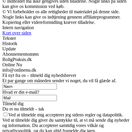
© Indholdet må ikke gengives uden tilladelse. Nogle links på siden
kan give os kommission ved køb.
© Vi forbeholder os alle rettigheder til materialet på denne side.
Nogle links kan give os indtjening gennem affiliateprogrammer.
Kopiering eller videreformidling kræver tilladelse.
Intern navigation
Kort over siden
Tekster
Historik
Update
Abonnementsstrøm
BoligPraksis.dk
Online Nu
info@onlinenu.dk
Få nyt fra os – tilmeld dig nyhedsbrevet
Et par gange om måneden sender vi noget, du vil få glæde af.
Hvad er din e-mail?
Tilmeld dig
Du er nu tilmeldt – tak
Ved at tilmelde mig accepterer jeg sidens regler og datapolitik.
Ved at tilmelde dig giver du samtykke til, at vi må sende dig nyheder
og information. Du accepterer samtidig vores vilkår og
privatlivspolitik, og du kan altid framelde dig igen.