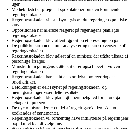
uger.
Mediebilledet er præget af spekulationer om den kommende
regeringsrokade.
Regeringsrokaden vil sandsynligvis ændre regeringens politiske
kurs.
Oppositionen har allerede reageret på regeringens planlagte
regeringsrokade.
Regeringsrokaden blev offentliggjort på et pressemøde i går.
De politiske kommentatorer analyserer nøje konsekvenserne af
regeringsrokaden.
Regeringsrokaden blev udløst af en minister, der trådte tilbage af
personlige årsager.
Ministre fra regeringens støttepartier er også blevet involveret i
regeringsrokaden.
Regeringsrokaden har skabt en stor debat om regeringens
prioriteringer.
Befolkningen er delt i synet på regeringsrokaden, og
meningsmålinger viser delte resultater.
Regeringsrokaden blev planlagt i hemmelighed for at undgå
lækager til pressen.
De nye ministre, der er en del af regeringsrokaden, skal nu
godkendes af parlamentet.
Regeringsrokaden vil formentlig have indflydelse på regeringens
popularitet blandt vælgerne.
Statsministeren håber, at regeringsrokaden vil styrke regeringens