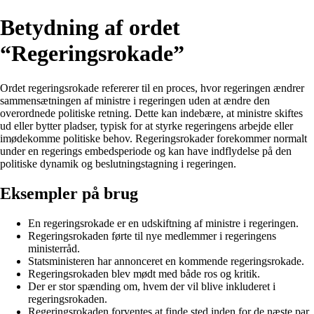
Betydning af ordet
“Regeringsrokade”
Ordet regeringsrokade refererer til en proces, hvor regeringen ændrer
sammensætningen af ministre i regeringen uden at ændre den
overordnede politiske retning. Dette kan indebære, at ministre skiftes
ud eller bytter pladser, typisk for at styrke regeringens arbejde eller
imødekomme politiske behov. Regeringsrokader forekommer normalt
under en regerings embedsperiode og kan have indflydelse på den
politiske dynamik og beslutningstagning i regeringen.
Eksempler på brug
En regeringsrokade er en udskiftning af ministre i regeringen.
Regeringsrokaden førte til nye medlemmer i regeringens
ministerråd.
Statsministeren har annonceret en kommende regeringsrokade.
Regeringsrokaden blev mødt med både ros og kritik.
Der er stor spænding om, hvem der vil blive inkluderet i
regeringsrokaden.
Regeringsrokaden forventes at finde sted inden for de næste par