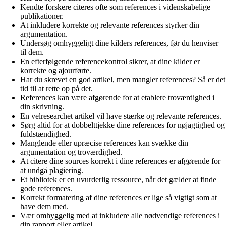
Kendte forskere citeres ofte som references i videnskabelige
publikationer.
At inkludere korrekte og relevante references styrker din
argumentation.
Undersøg omhyggeligt dine kilders references, før du henviser
til dem.
En efterfølgende referencekontrol sikrer, at dine kilder er
korrekte og ajourførte.
Har du skrevet en god artikel, men mangler references? Så er det
tid til at rette op på det.
References kan være afgørende for at etablere troværdighed i
din skrivning.
En velresearchet artikel vil have stærke og relevante references.
Sørg altid for at dobbelttjekke dine references for nøjagtighed og
fuldstændighed.
Manglende eller upræcise references kan svække din
argumentation og troværdighed.
At citere dine sources korrekt i dine references er afgørende for
at undgå plagiering.
Et bibliotek er en uvurderlig ressource, når det gælder at finde
gode references.
Korrekt formatering af dine references er lige så vigtigt som at
have dem med.
Vær omhyggelig med at inkludere alle nødvendige references i
din rapport eller artikel.