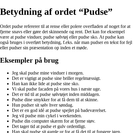
Betydning af ordet “Pudse”
Ordet pudse refererer til at rense eller polere overfladen af noget for at
fjerne snavs eller gøre det skinnende og rent. Det kan for eksempel
være at pudse vinduer, pudse sølvtøj eller pudse sko. At pudse kan
også bruges i overført betydning, f.eks. når man pudser en tekst for fejl
eller pudser sin præsentation op inden et møde.
Eksempler på brug
Jeg skal pudse mine vinduer i morgen.
Det er vigtigt at pudse sine briller regelmæssigt.
Han kan ikke lide at pudse sine sko.
Vi skal pudse facaden på vores hus i næste uge.
Det er tid til at pudse sølvtøjet inden middagen.
Pudse dine smykker for at få dem til at skinne.
Hun pudser sit sølv hver søndag.
Det er en god idé at pudse spejlet på badeværelset.
Jeg vil pudse min cykel i weekenden.
Pudse din computer skærm for at fjerne støv.
Det tager tid at pudse et gulv ordentligt.
Han skal pudse sit gamle ur for at få det til at fungere igen.