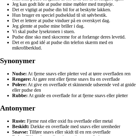
Jeg kan godt lide at pudse mine møbler med træpleje.
Det er vigtigt at pudse din bil for at beskytte lakken.
Hun bruger en speciel pudseklud til sit sølvbestik.
Det er lettere at pudse vinduer på en overskyet dag.
Jeg glemte at pudse mine briller i dag.
Vi skal pudse lysekronen i stuen.
Pudse dine sko med skocreme for at forlænge deres levetid.
Det er en god idé at pudse din telefon skærm med en
mikrofiberklud.
Synonymer
Nudse:
At fjerne snavs eller pletter ved at tørre overfladen ren
Rengøre:
At gøre rent eller fjerne snavs fra en overflade
Polere:
At give en overflade et skinnende udseende ved at gnide
eller pudse den
Rubbe:
At gnide en overflade for at fjerne snavs eller pletter
Antonymer
Ruste:
Fjerne rust eller oxid fra overflade eller metal
Beskidt:
Dække en overflade med snavs eller urenheder
Snavse:
Tilføre snavs eller skidt til en ren overflade