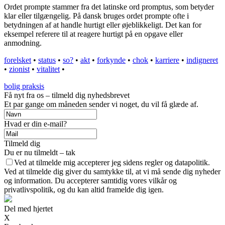
Ordet prompte stammer fra det latinske ord promptus, som betyder
klar eller tilgængelig. På dansk bruges ordet prompte ofte i
betydningen af at handle hurtigt eller øjeblikkeligt. Det kan for
eksempel referere til at reagere hurtigt på en opgave eller
anmodning.
forelsket
•
status
•
so?
•
akt
•
forkynde
•
chok
•
karriere
•
indigneret
•
zionist
•
vitalitet
•
bolig praksis
Få nyt fra os – tilmeld dig nyhedsbrevet
Et par gange om måneden sender vi noget, du vil få glæde af.
Hvad er din e-mail?
Tilmeld dig
Du er nu tilmeldt – tak
Ved at tilmelde mig accepterer jeg sidens regler og datapolitik.
Ved at tilmelde dig giver du samtykke til, at vi må sende dig nyheder
og information. Du accepterer samtidig vores vilkår og
privatlivspolitik, og du kan altid framelde dig igen.
Del med hjertet
X