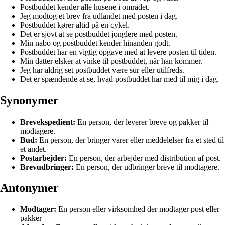
Postbuddet kender alle husene i området.
Jeg modtog et brev fra udlandet med posten i dag.
Postbuddet kører altid på en cykel.
Det er sjovt at se postbuddet jonglere med posten.
Min nabo og postbuddet kender hinanden godt.
Postbuddet har en vigtig opgave med at levere posten til tiden.
Min datter elsker at vinke til postbuddet, når han kommer.
Jeg har aldrig set postbuddet være sur eller utilfreds.
Det er spændende at se, hvad postbuddet har med til mig i dag.
Synonymer
Brevekspedient:
En person, der leverer breve og pakker til
modtagere.
Bud:
En person, der bringer varer eller meddelelser fra et sted til
et andet.
Postarbejder:
En person, der arbejder med distribution af post.
Brevudbringer:
En person, der udbringer breve til modtagere.
Antonymer
Modtager:
En person eller virksomhed der modtager post eller
pakker