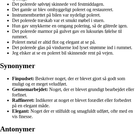
Det polerede sølvtøj skinnede ved festmiddagen.
Det gamle ur blev omhyggeligt poleret og restaureret.
Instrumentbrættet på bilen var nydeligt poleret.
Det polerede træskab var et smukt møbel i stuen.
Hun gav smykkerne en omgang polering, så de glitrede igen.
Det polerede marmor på gulvet gav en luksuriøs følelse til
rummet.
Poleret metal er altid flot og elegant at se på.
Det polerede glas på vinduerne lod lyset strømme ind i rummet.
Jeg elsker at se en poleret bil skinnende rent på vejen.
Synonymer
Finpudset:
Beskriver noget, der er blevet gjort så godt som
muligt og er meget veludført.
Gennemarbejdet:
Noget, der er blevet grundigt bearbejdet eller
forfinet.
Raffineret:
Indikerer at noget er blevet forædlet eller forbedret
på en elegant måde.
Elegant:
Noget der er stilfuldt og smagfuldt udført, ofte med en
vis finesse.
Antonymer