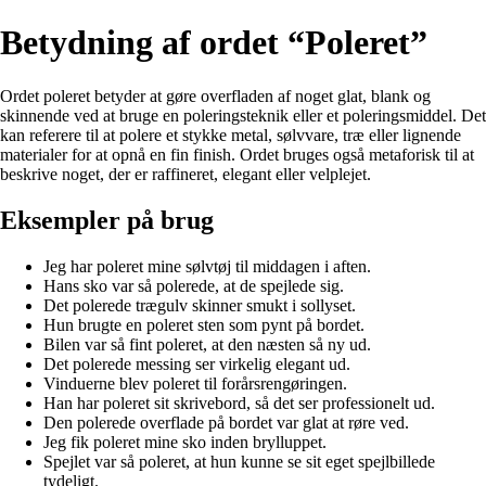
Betydning af ordet “Poleret”
Ordet poleret betyder at gøre overfladen af noget glat, blank og
skinnende ved at bruge en poleringsteknik eller et poleringsmiddel. Det
kan referere til at polere et stykke metal, sølvvare, træ eller lignende
materialer for at opnå en fin finish. Ordet bruges også metaforisk til at
beskrive noget, der er raffineret, elegant eller velplejet.
Eksempler på brug
Jeg har poleret mine sølvtøj til middagen i aften.
Hans sko var så polerede, at de spejlede sig.
Det polerede trægulv skinner smukt i sollyset.
Hun brugte en poleret sten som pynt på bordet.
Bilen var så fint poleret, at den næsten så ny ud.
Det polerede messing ser virkelig elegant ud.
Vinduerne blev poleret til forårsrengøringen.
Han har poleret sit skrivebord, så det ser professionelt ud.
Den polerede overflade på bordet var glat at røre ved.
Jeg fik poleret mine sko inden brylluppet.
Spejlet var så poleret, at hun kunne se sit eget spejlbillede
tydeligt.