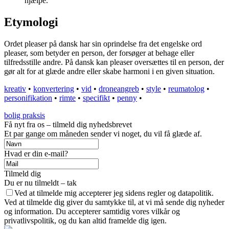
hjælpe.
Etymologi
Ordet pleaser på dansk har sin oprindelse fra det engelske ord
pleaser, som betyder en person, der forsøger at behage eller
tilfredsstille andre. På dansk kan pleaser oversættes til en person, der
gør alt for at glæde andre eller skabe harmoni i en given situation.
kreativ
•
konvertering
•
vid
•
droneangreb
•
style
•
reumatolog
•
personifikation
•
rimte
•
specifikt
•
penny
•
bolig praksis
Få nyt fra os – tilmeld dig nyhedsbrevet
Et par gange om måneden sender vi noget, du vil få glæde af.
Hvad er din e-mail?
Tilmeld dig
Du er nu tilmeldt – tak
Ved at tilmelde mig accepterer jeg sidens regler og datapolitik.
Ved at tilmelde dig giver du samtykke til, at vi må sende dig nyheder
og information. Du accepterer samtidig vores vilkår og
privatlivspolitik, og du kan altid framelde dig igen.