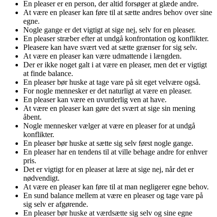
En pleaser er en person, der altid forsøger at glæde andre.
At være en pleaser kan føre til at sætte andres behov over sine
egne.
Nogle gange er det vigtigt at sige nej, selv for en pleaser.
En pleaser stræber efter at undgå konfrontation og konflikter.
Pleasere kan have svært ved at sætte grænser for sig selv.
At være en pleaser kan være udmattende i længden.
Der er ikke noget galt i at være en pleaser, men det er vigtigt
at finde balance.
En pleaser bør huske at tage vare på sit eget velvære også.
For nogle mennesker er det naturligt at være en pleaser.
En pleaser kan være en uvurderlig ven at have.
At være en pleaser kan gøre det svært at sige sin mening
åbent.
Nogle mennesker vælger at være en pleaser for at undgå
konflikter.
En pleaser bør huske at sætte sig selv først nogle gange.
En pleaser har en tendens til at ville behage andre for enhver
pris.
Det er vigtigt for en pleaser at lære at sige nej, når det er
nødvendigt.
At være en pleaser kan føre til at man negligerer egne behov.
En sund balance mellem at være en pleaser og tage vare på
sig selv er afgørende.
En pleaser bør huske at værdsætte sig selv og sine egne