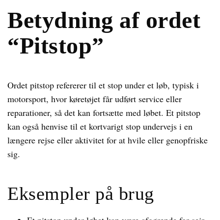
Betydning af ordet
“Pitstop”
Ordet pitstop refererer til et stop under et løb, typisk i
motorsport, hvor køretøjet får udført service eller
reparationer, så det kan fortsætte med løbet. Et pitstop
kan også henvise til et kortvarigt stop undervejs i en
længere rejse eller aktivitet for at hvile eller genopfriske
sig.
Eksempler på brug