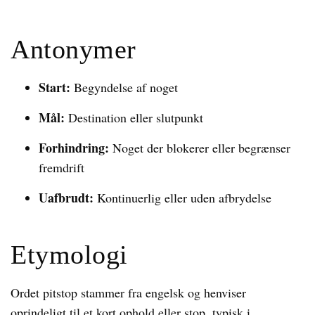
Antonymer
Start:
Begyndelse af noget
Mål:
Destination eller slutpunkt
Forhindring:
Noget der blokerer eller begrænser
fremdrift
Uafbrudt:
Kontinuerlig eller uden afbrydelse
Etymologi
Ordet pitstop stammer fra engelsk og henviser
oprindeligt til et kort ophold eller stop, typisk i