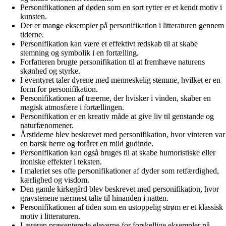
Personifikationen af døden som en sort rytter er et kendt motiv i
kunsten.
Der er mange eksempler på personifikation i litteraturen gennem
tiderne.
Personifikation kan være et effektivt redskab til at skabe
stemning og symbolik i en fortælling.
Forfatteren brugte personifikation til at fremhæve naturens
skønhed og styrke.
I eventyret taler dyrene med menneskelig stemme, hvilket er en
form for personifikation.
Personifikationen af træerne, der hvisker i vinden, skaber en
magisk atmosfære i fortællingen.
Personifikation er en kreativ måde at give liv til genstande og
naturfænomener.
Årstiderne blev beskrevet med personifikation, hvor vinteren var
en barsk herre og foråret en mild gudinde.
Personifikation kan også bruges til at skabe humoristiske eller
ironiske effekter i teksten.
I maleriet ses ofte personifikationer af dyder som retfærdighed,
kærlighed og visdom.
Den gamle kirkegård blev beskrevet med personifikation, hvor
gravstenene nærmest talte til hinanden i natten.
Personifikationen af tiden som en ustoppelig strøm er et klassisk
motiv i litteraturen.
Læreren præsenterede eleverne for forskellige eksempler på