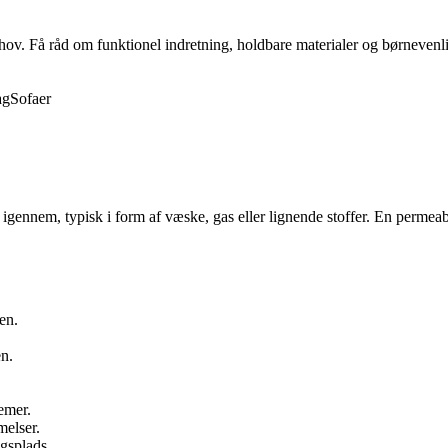
behov. Få råd om funktionel indretning, holdbare materialer og børnevenli
ag
Sofaer
igennem, typisk i form af væske, gas eller lignende stoffer. En permeabe
en.
n.
emer.
elser.
gsplads.