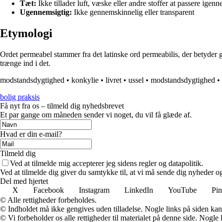
Tæt:
Ikke tillader luft, væske eller andre stoffer at passere igen
Ugennemsigtig:
Ikke gennemskinnelig eller transparent
Etymologi
Ordet permeabel stammer fra det latinske ord permeabilis, der betyder ge
trænge ind i det.
modstandsdygtighed
•
konkylie
•
livret
•
ussel
•
modstandsdygtighed
•
bolig praksis
Få nyt fra os – tilmeld dig nyhedsbrevet
Et par gange om måneden sender vi noget, du vil få glæde af.
Hvad er din e-mail?
Tilmeld dig
Ved at tilmelde mig accepterer jeg sidens regler og datapolitik.
Ved at tilmelde dig giver du samtykke til, at vi må sende dig nyheder og
Del med hjertet
X
Facebook
Instagram
LinkedIn
YouTube
Pin
© Alle rettigheder forbeholdes.
© Indholdet må ikke gengives uden tilladelse. Nogle links på siden ka
© Vi forbeholder os alle rettigheder til materialet på denne side. Nogle