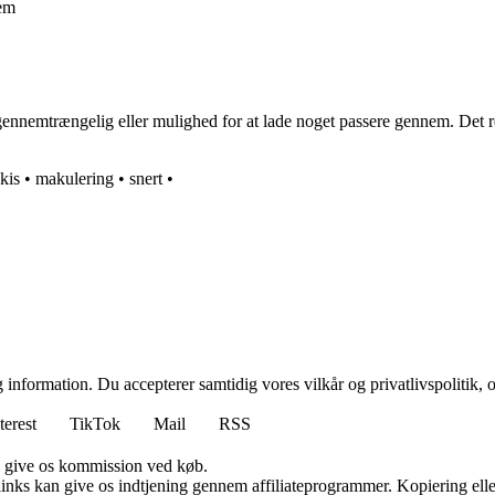
nem
nnemtrængelig eller mulighed for at lade noget passere gennem. Det refer
kis
•
makulering
•
snert
•
 information. Du accepterer samtidig vores vilkår og privatlivspolitik, 
terest
TikTok
Mail
RSS
n give os kommission ved køb.
 links kan give os indtjening gennem affiliateprogrammer. Kopiering elle