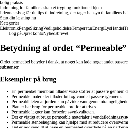
bolig praksis
Indretning for familier - skab et trygt og funktionelt hjem
I denne e-bog får du tips til indretning, der tager hensyn til familiens 
Start din læsning nu
Kategorier
Elektronik
Penge
Sikring
Vedligeholdelse
Temperatur
Energi
Lys
Handel
T
Log på
Opret konto
Nyhedsbrevet
Betydning af ordet “Permeable”
Ordet permeabel betyder i dansk, at noget kan lade noget andet passere 
substanser.
Eksempler på brug
En permeabel membran tillader visse stoffer at passere gennem d
Permeable materialer tillader luft og vand at passere igennem.
Permeabiliteten af jorden kan påvirke vandgennemtrængelighede
Planter har brug for permeable jord for at trives.
Permeable lagner kan forbedre søvnkvaliteten.
Det er vigtigt at bruge permeable materialer i vandafledningssyst
Permeable stenbelægning kan hjælpe med at reducere oversvømm
Det er nødvendigt at have en permeabel overflade på en parkerin