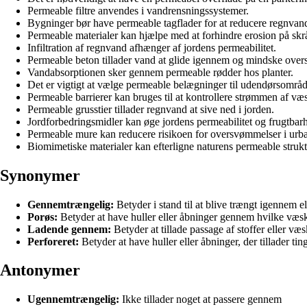
Permeable filtre anvendes i vandrensningssystemer.
Bygninger bør have permeable tagflader for at reducere regnvand
Permeable materialer kan hjælpe med at forhindre erosion på skr
Infiltration af regnvand afhænger af jordens permeabilitet.
Permeable beton tillader vand at glide igennem og mindske ove
Vandabsorptionen sker gennem permeable rødder hos planter.
Det er vigtigt at vælge permeable belægninger til udendørsområd
Permeable barrierer kan bruges til at kontrollere strømmen af væ
Permeable grusstier tillader regnvand at sive ned i jorden.
Jordforbedringsmidler kan øge jordens permeabilitet og frugtbar
Permeable mure kan reducere risikoen for oversvømmelser i urb
Biomimetiske materialer kan efterligne naturens permeable strukt
Synonymer
Gennemtrængelig:
Betyder i stand til at blive trængt igennem el
Porøs:
Betyder at have huller eller åbninger gennem hvilke væske
Ladende gennem:
Betyder at tillade passage af stoffer eller væs
Perforeret:
Betyder at have huller eller åbninger, der tillader ti
Antonymer
Ugennemtrængelig:
Ikke tillader noget at passere gennem