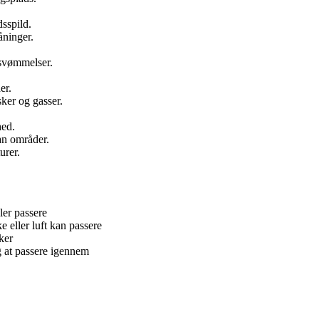
sspild.
åninger.
rsvømmelser.
er.
sker og gasser.
hed.
an områder.
urer.
ler passere
 eller luft kan passere
ker
ng at passere igennem