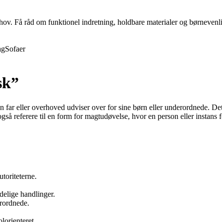
behov. Få råd om funktionel indretning, holdbare materialer og børnevenli
ag
Sofaer
sk”
 en far eller overhoved udviser over for sine børn eller underordnede. D
også referere til en form for magtudøvelse, hvor en person eller instans f
utoriteterne.
delige handlinger.
erordnede.
lorienteret.