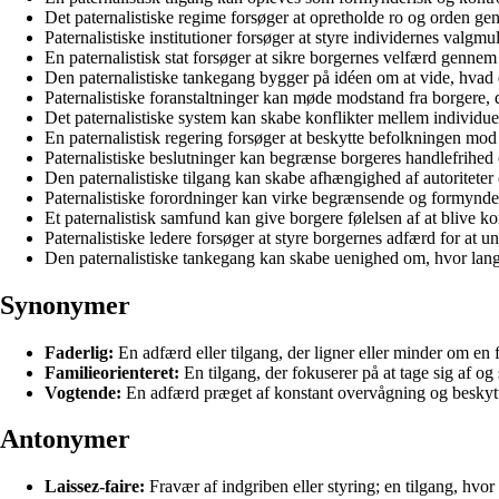
Det paternalistiske regime forsøger at opretholde ro og orden ge
Paternalistiske institutioner forsøger at styre individernes valgmu
En paternalistisk stat forsøger at sikre borgernes velfærd gennem 
Den paternalistiske tankegang bygger på idéen om at vide, hvad d
Paternalistiske foranstaltninger kan møde modstand fra borgere, 
Det paternalistiske system kan skabe konflikter mellem individuel
En paternalistisk regering forsøger at beskytte befolkningen mod p
Paternalistiske beslutninger kan begrænse borgeres handlefrihed
Den paternalistiske tilgang kan skabe afhængighed af autoriteter
Paternalistiske forordninger kan virke begrænsende og formynde
Et paternalistisk samfund kan give borgere følelsen af at blive ko
Paternalistiske ledere forsøger at styre borgernes adfærd for at u
Den paternalistiske tankegang kan skabe uenighed om, hvor langt
Synonymer
Faderlig:
En adfærd eller tilgang, der ligner eller minder om en fa
Familieorienteret:
En tilgang, der fokuserer på at tage sig af og
Vogtende:
En adfærd præget af konstant overvågning og beskytt
Antonymer
Laissez-faire:
Fravær af indgriben eller styring; en tilgang, hvor