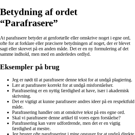
Betydning af ordet
“Parafrasere”
At parafrasere betyder at genfortælle eller omskrive noget i egne ord,
ofte for at forklare eller præcisere betydningen af noget, der er blevet
sagt eller skrevet på en anden måde. Det er en ny formulering af det
samme indhold, men med en anderledes ordlyd.
Eksempler på brug
Jeg er nødt til at parafrasere denne tekst for at undgå plagiering.
Lær at parafrasere korrekt for at undgå misforståelser.
Parafrasering er en nyttig færdighed at have, især i akademisk
skrivning.
Det er vigtigt at kunne parafrasere andres ideer på en respektfuld
måde.
Parafrasering handler om at omskrive tekst på ens egne ord.
Skal vi parafrasere denne artikel til vores egen forståelse?
Parafrasering kan være udfordrende, men det er en vigtig
færdighed at mestre.
Jeg bruger ofte parafrasering i mine opgaver for at undgå direkte