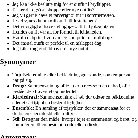
Jeg kan ikke beslutte mig for et outfit til brylluppet.
Elsker du også at shoppe efter nye outfits?
Jeg vil gerne have et farverigt outfit til sommerfesten.
Hvad synes du om mit outfit til festaftenen?
Det er vigtigt at have det rigtige outfit til jobsamtalen.
Hendes outfit var alt for formelt til lejligheden.
Har du et tip til, hvordan jeg kan pifte mit outfit op?
Det casual outfit er perfekt til en afslappet dag.
Jeg føler mig godt tilpas i mit nye outfit.
Synonymer
Tøj:
Beklædning eller beklædningsgenstande, som en person
har på sig.
Dragt:
Sammensætning af tøj, der bæres som en enhed, ofte
bestående af overdel og underdel.
Klædedragt:
Sammensætning af tøj, der udgør en påklædning
eller et sæt tøj til en bestemt lejlighed.
Ensemble:
En samling af tøjstykker, der er sammensat for at
skabe en specifik stil eller udtryk.
Stil:
Betegner den måde, hvorpå tøjet er sammensat og båret, og
kan referere til en bestemt mode eller udtryk.
Antonymer