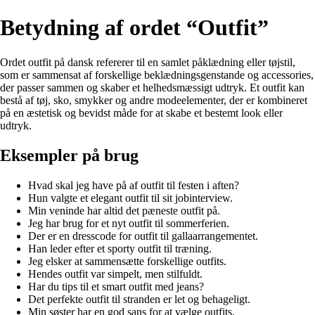
Betydning af ordet “Outfit”
Ordet outfit på dansk refererer til en samlet påklædning eller tøjstil,
som er sammensat af forskellige beklædningsgenstande og accessories,
der passer sammen og skaber et helhedsmæssigt udtryk. Et outfit kan
bestå af tøj, sko, smykker og andre modeelementer, der er kombineret
på en æstetisk og bevidst måde for at skabe et bestemt look eller
udtryk.
Eksempler på brug
Hvad skal jeg have på af outfit til festen i aften?
Hun valgte et elegant outfit til sit jobinterview.
Min veninde har altid det pæneste outfit på.
Jeg har brug for et nyt outfit til sommerferien.
Der er en dresscode for outfit til gallaarrangementet.
Han leder efter et sporty outfit til træning.
Jeg elsker at sammensætte forskellige outfits.
Hendes outfit var simpelt, men stilfuldt.
Har du tips til et smart outfit med jeans?
Det perfekte outfit til stranden er let og behageligt.
Min søster har en god sans for at vælge outfits.