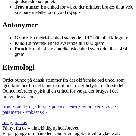
guldsmede og apotek
Troy ounce:
En enhed for vægt, der primært bruges til at veje
kostbare metaller som guld og sølv
Antonymer
Gram:
En metrisk enhed svarende til 1/1000 af et kilogram
Kilo:
En metrisk enhed svarende til 1000 gram
Pund:
En britisk og amerikansk enhed svarende til ca. 454
gram
Etymologi
Ordet ounce på dansk stammer fra det oldfranske ord unce, som
igen kommer fra det latinske ord uncia, der betyder en tolvtedel.
Ounce refererer typisk til en enhed for vægt, der bruges i det
imperiale system.
front
•
smut
•
cg
•
blive
•
potens
•
retro
•
referencer
•
style
•
parameter
•
stokastisk
•
bolig praksis
Få nyt fra os – tilmeld dig nyhedsbrevet
Et par gange om måneden sender vi noget, du vil få glæde af.