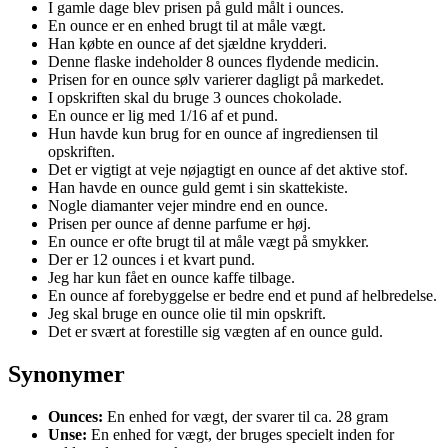
I gamle dage blev prisen på guld målt i ounces.
En ounce er en enhed brugt til at måle vægt.
Han købte en ounce af det sjældne krydderi.
Denne flaske indeholder 8 ounces flydende medicin.
Prisen for en ounce sølv varierer dagligt på markedet.
I opskriften skal du bruge 3 ounces chokolade.
En ounce er lig med 1/16 af et pund.
Hun havde kun brug for en ounce af ingrediensen til
opskriften.
Det er vigtigt at veje nøjagtigt en ounce af det aktive stof.
Han havde en ounce guld gemt i sin skattekiste.
Nogle diamanter vejer mindre end en ounce.
Prisen per ounce af denne parfume er høj.
En ounce er ofte brugt til at måle vægt på smykker.
Der er 12 ounces i et kvart pund.
Jeg har kun fået en ounce kaffe tilbage.
En ounce af forebyggelse er bedre end et pund af helbredelse.
Jeg skal bruge en ounce olie til min opskrift.
Det er svært at forestille sig vægten af en ounce guld.
Synonymer
Ounces:
En enhed for vægt, der svarer til ca. 28 gram
Unse:
En enhed for vægt, der bruges specielt inden for