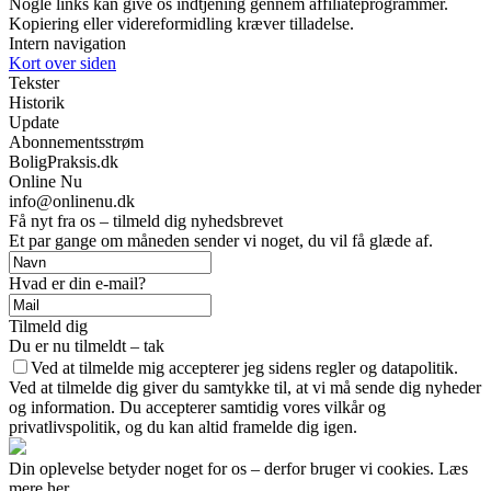
Nogle links kan give os indtjening gennem affiliateprogrammer.
Kopiering eller videreformidling kræver tilladelse.
Intern navigation
Kort over siden
Tekster
Historik
Update
Abonnementsstrøm
BoligPraksis.dk
Online Nu
info@onlinenu.dk
Få nyt fra os – tilmeld dig nyhedsbrevet
Et par gange om måneden sender vi noget, du vil få glæde af.
Hvad er din e-mail?
Tilmeld dig
Du er nu tilmeldt – tak
Ved at tilmelde mig accepterer jeg sidens regler og datapolitik.
Ved at tilmelde dig giver du samtykke til, at vi må sende dig nyheder
og information. Du accepterer samtidig vores vilkår og
privatlivspolitik, og du kan altid framelde dig igen.
Din oplevelse betyder noget for os – derfor bruger vi cookies. Læs
mere her.