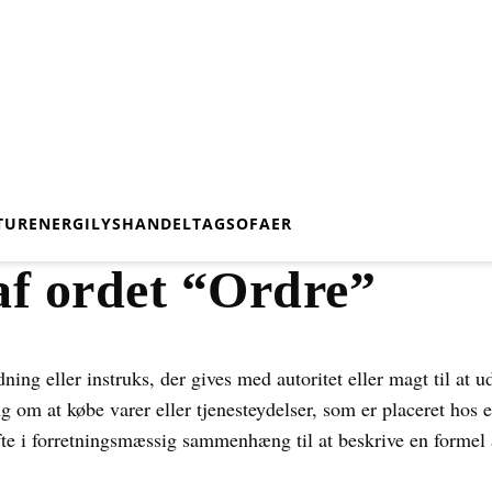
TUR
ENERGI
LYS
HANDEL
TAG
SOFAER
af ordet “Ordre”
ning eller instruks, der gives med autoritet eller magt til at 
 om at købe varer eller tjenesteydelser, som er placeret hos 
ofte i forretningsmæssig sammenhæng til at beskrive en forme