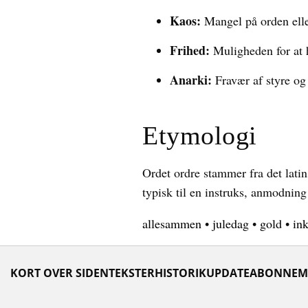
Kaos:
Mangel på orden elle
Frihed:
Muligheden for at h
Anarki:
Fravær af styre og 
Etymologi
Ordet ordre stammer fra det lati
typisk til en instruks, anmodning
allesammen
•
juledag
•
gold
•
ink
KORT OVER SIDEN
TEKSTER
HISTORIK
UPDATE
ABONNEM