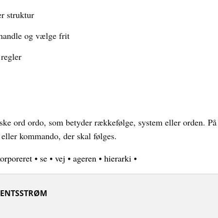
r struktur
andle og vælge frit
regler
nske ord ordo, som betyder rækkefølge, system eller orden. På 
 eller kommando, der skal følges.
orporeret
•
se
•
vej
•
ageren
•
hierarki
•
ENTSSTRØM