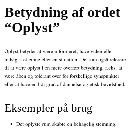
Betydning af ordet
“Oplyst”
Oplyst betyder at være informeret, have viden eller
indsigt i et emne eller en situation. Det kan også referere
til at være oplyst i en mere overført betydning, f.eks. at
være åben og tolerant over for forskellige synspunkter
eller at have en høj grad af dannelse og etisk bevidsthed.
Eksempler på brug
Det oplyste rum skabte en behagelig stemning.