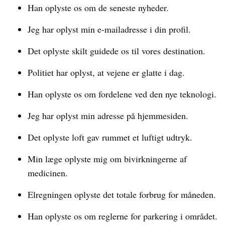
Han oplyste os om de seneste nyheder.
Jeg har oplyst min e-mailadresse i din profil.
Det oplyste skilt guidede os til vores destination.
Politiet har oplyst, at vejene er glatte i dag.
Han oplyste os om fordelene ved den nye teknologi.
Jeg har oplyst min adresse på hjemmesiden.
Det oplyste loft gav rummet et luftigt udtryk.
Min læge oplyste mig om bivirkningerne af
medicinen.
Elregningen oplyste det totale forbrug for måneden.
Han oplyste os om reglerne for parkering i området.