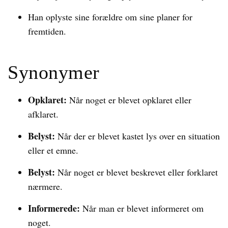
Han oplyste sine forældre om sine planer for
fremtiden.
Synonymer
Opklaret:
Når noget er blevet opklaret eller
afklaret.
Belyst:
Når der er blevet kastet lys over en situation
eller et emne.
Belyst:
Når noget er blevet beskrevet eller forklaret
nærmere.
Informerede:
Når man er blevet informeret om
noget.