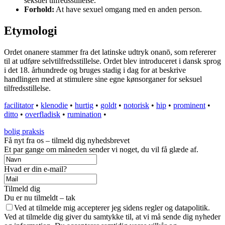
seksuel tilfredsstillelse.
Forhold:
At have sexuel omgang med en anden person.
Etymologi
Ordet onanere stammer fra det latinske udtryk onanō, som refererer
til at udføre selvtilfredsstillelse. Ordet blev introduceret i dansk sprog
i det 18. århundrede og bruges stadig i dag for at beskrive
handlingen med at stimulere sine egne kønsorganer for seksuel
tilfredsstillelse.
facilitator
•
klenodie
•
hurtig
•
goldt
•
notorisk
•
hip
•
prominent
•
ditto
•
overfladisk
•
rumination
•
bolig praksis
Få nyt fra os – tilmeld dig nyhedsbrevet
Et par gange om måneden sender vi noget, du vil få glæde af.
Hvad er din e-mail?
Tilmeld dig
Du er nu tilmeldt – tak
Ved at tilmelde mig accepterer jeg sidens regler og datapolitik.
Ved at tilmelde dig giver du samtykke til, at vi må sende dig nyheder