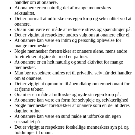
handler om at onanere.
At onanere er en naturlig del af mange menneskers
seksualitet.
Det er normalt at udforske ens egen krop og seksualitet ved at
onanere.
Onani kan være en måde at reducere stress og spændinger på.
Det er vigtigt at respektere andres valg om at onanere eller ej.
At onanere kan være en intim og personlig oplevelse for
mange mennesker.
Nogle mennesker foretrækker at onanere alene, mens andre
foretrækker at gøre det med en partner.
At onanere er en helt naturlig og sund aktivitet for mange
mennesker.
Man bør respektere andres ret til privatliv, selv når det handler
om at onanere.
Det er vigtigt at opmuntre til åben dialog om emnet onani for
at fjerne tabuer.
Onani er en måde at udforske og nyde sin egen krop på.
At onanere kan være en form for selvpleje og selvkærlighed.
Nogle mennesker foretrækker at onanere som en del af deres
daglige rutine.
At onanere kan være en sund måde at udforske sin egen
seksualitet på.
Det er vigtigt at respektere forskellige menneskers syn på og
holdninger til onani.