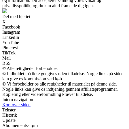
og information. Du accepterer samtidig vores vilkår og
privatlivspolitik, og du kan altid framelde dig igen.
Del med hjertet
X
Facebook
Instagram
LinkedIn
YouTube
Pinterest
TikTok
Mail
RSS
© Alle rettigheder forbeholdes.
© Indholdet må ikke gengives uden tilladelse. Nogle links på siden
kan give os kommission ved køb.
© Vi forbeholder os alle rettigheder til materialet på denne side.
Nogle links kan give os indtjening gennem affiliateprogrammer.
Kopiering eller videreformidling kræver tilladelse.
Intern navigation
Kort over siden
Tekster
Historik
Update
Abonnementsstrøm