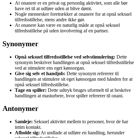
At onanere er en privat og personlig aktivitet, som alle bør
have ret til at udføre uden at blive dømt.
Nogle mennesker foretrækker at onanere for at opnå seksuel
tilfredsstillelse, mens andre ikke gør.
At onanere kan være en naturlig måde at opnå seksuel
tilfredsstillelse på uden involvering af en partner.
Synonymer
Opnå seksuel tilfredsstillelse ved selvstimulering:
Dette
synonym beskriver handlingen at opnå seksuel tilfredsstillelse
ved at stimulere ens eget kønsorgan.
Give sig selv et handjob:
Dette synonym refererer til
handlingen at stimulere sit eget kønsorgan med hånden for at
opnå seksuel tilfredsstillelse.
Tage en spiller:
Dette udtryk bruges uformelt til at beskrive
handlingen at masturbere, hvor spiller refererer til onani.
Antonymer
Samleje:
Seksuel aktivitet mellem to personer, hvor de har
intim kontakt.
Afholde sig:
At undlade at udføre en handling, herunder