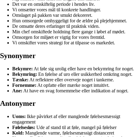
Det var en omskiftelig periode i hendes liv.
Vi omsætter vores mål til konkrete handlinger.
Omslaget på pakken var smukt dekoreret.
Hun omsorgede omhyggeligt for de ældre på plejehjemmet.
De omsatte deres erfaringer til praktisk viden.
Min chef omskiftede holdning flere gange i løbet af mødet.
Omsorgen for miljøet er vigtig for vores fremtid.
Vi omskifter vores strategi for at tilpasse os markedet.
Synonymer
Bekymre:
At føle sig urolig eller have en bekymring for noget.
Bekymring:
En følelse af uro eller usikkerhed omkring noget.
Tænke:
At reflektere eller overveje noget i tankerne.
Fornemme:
At opfatte eller mærke noget intuitivt.
Ane:
At have en svag fornemmelse eller indikation af noget.
Antonymer
Uoms:
Ikke påvirket af eller manglende følelsesmæssigt
engagement
Følelsesløs:
Ude af stand til at føle, mangel på følelser
Kold:
Manglende varme, følelsesmæssigt distanceret