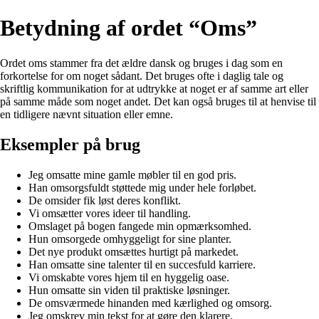
Betydning af ordet “Oms”
Ordet oms stammer fra det ældre dansk og bruges i dag som en
forkortelse for om noget sådant. Det bruges ofte i daglig tale og
skriftlig kommunikation for at udtrykke at noget er af samme art eller
på samme måde som noget andet. Det kan også bruges til at henvise til
en tidligere nævnt situation eller emne.
Eksempler på brug
Jeg omsatte mine gamle møbler til en god pris.
Han omsorgsfuldt støttede mig under hele forløbet.
De omsider fik løst deres konflikt.
Vi omsætter vores ideer til handling.
Omslaget på bogen fangede min opmærksomhed.
Hun omsorgede omhyggeligt for sine planter.
Det nye produkt omsættes hurtigt på markedet.
Han omsatte sine talenter til en succesfuld karriere.
Vi omskabte vores hjem til en hyggelig oase.
Hun omsatte sin viden til praktiske løsninger.
De omsværmede hinanden med kærlighed og omsorg.
Jeg omskrev min tekst for at gøre den klarere.