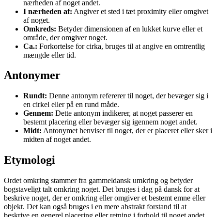
nærheden af noget andet.
I nærheden af:
Angiver et sted i tæt proximity eller omgivet
af noget.
Omkreds:
Betyder dimensionen af en lukket kurve eller et
område, der omgiver noget.
Ca.:
Forkortelse for cirka, bruges til at angive en omtrentlig
mængde eller tid.
Antonymer
Rundt:
Denne antonym refererer til noget, der bevæger sig i
en cirkel eller på en rund måde.
Gennem:
Dette antonym indikerer, at noget passerer en
bestemt placering eller bevæger sig igennem noget andet.
Midt:
Antonymet henviser til noget, der er placeret eller sker i
midten af noget andet.
Etymologi
Ordet omkring stammer fra gammeldansk umkring og betyder
bogstaveligt talt omkring noget. Det bruges i dag på dansk for at
beskrive noget, der er omkring eller omgiver et bestemt emne eller
objekt. Det kan også bruges i en mere abstrakt forstand til at
beskrive en generel placering eller retning i forhold til noget andet.