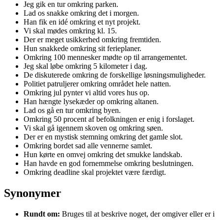
Jeg gik en tur omkring parken.
Lad os snakke omkring det i morgen.
Han fik en idé omkring et nyt projekt.
Vi skal mødes omkring kl. 15.
Der er meget usikkerhed omkring fremtiden.
Hun snakkede omkring sit ferieplaner.
Omkring 100 mennesker mødte op til arrangementet.
Jeg skal løbe omkring 5 kilometer i dag.
De diskuterede omkring de forskellige løsningsmuligheder.
Politiet patruljerer omkring området hele natten.
Omkring jul pynter vi altid vores hus op.
Han hængte lysekæder op omkring altanen.
Lad os gå en tur omkring byen.
Omkring 50 procent af befolkningen er enig i forslaget.
Vi skal gå igennem skoven og omkring søen.
Der er en mystisk stemning omkring det gamle slot.
Omkring bordet sad alle vennerne samlet.
Hun kørte en omvej omkring det smukke landskab.
Han havde en god fornemmelse omkring beslutningen.
Omkring deadline skal projektet være færdigt.
Synonymer
Rundt om:
Bruges til at beskrive noget, der omgiver eller er i