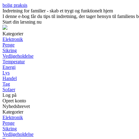
bolig praksis
Indretning for familier - skab et trygt og funktionelt hjem
I denne e-bog får du tips til indretning, der tager hensyn til familien
Start din læsning nu
Kategorier
Elektronik
Penge
Sikring
Vedligeholdelse
Temperatur
Energi
Lys
Handel
Tag
Sofaer
Log på
Opret konto
Nyhedsbrevet
Kategorier
Elektronik
Penge
Sikring
Vedligeholdelse