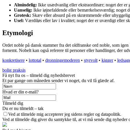
Almindelig:
Ikke usædvanlig eller ekstraordinær; noget der er 
Uanselig:
Ikke iøjnefaldende eller bemærkelsesværdig; noget der
Grotesk:
Skæv eller absurd på en skræmmende eller uhyggeli
Usel:
Værdiløs eller lav i kvalitet; noget der er uværdigt eller 
Etymologi
Ordet noble på dansk stammer fra det oldfranske ord noble, som igen ko
fornemt. Nobelt kan også referere til personer eller handlinger, der ud
konkretisere
•
lottotal
•
dronningemoderen
•
styrvolt
•
kigger
•
ledsag
bolig praksis
Få nyt fra os – tilmeld dig nyhedsbrevet
Et par gange om måneden sender vi noget, du vil få glæde af.
Hvad er din e-mail?
Tilmeld dig
Du er nu tilmeldt – tak
Ved at tilmelde mig accepterer jeg sidens regler og datapolitik.
Ved at tilmelde dig giver du samtykke til, at vi må sende dig nyheder o