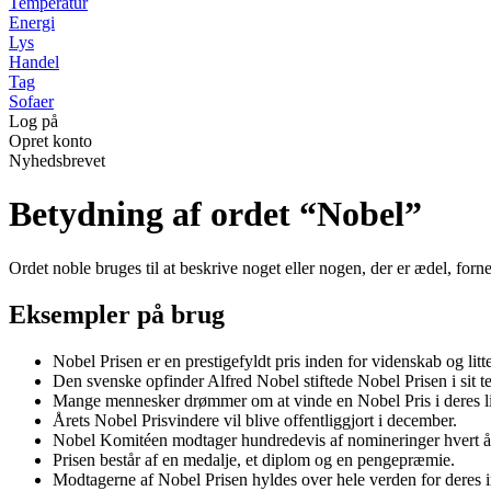
Temperatur
Energi
Lys
Handel
Tag
Sofaer
Log på
Opret konto
Nyhedsbrevet
Betydning af ordet “Nobel”
Ordet noble bruges til at beskrive noget eller nogen, der er ædel, forne
Eksempler på brug
Nobel Prisen er en prestigefyldt pris inden for videnskab og litte
Den svenske opfinder Alfred Nobel stiftede Nobel Prisen i sit t
Mange mennesker drømmer om at vinde en Nobel Pris i deres li
Årets Nobel Prisvindere vil blive offentliggjort i december.
Nobel Komitéen modtager hundredevis af nomineringer hvert å
Prisen består af en medalje, et diplom og en pengepræmie.
Modtagerne af Nobel Prisen hyldes over hele verden for deres i