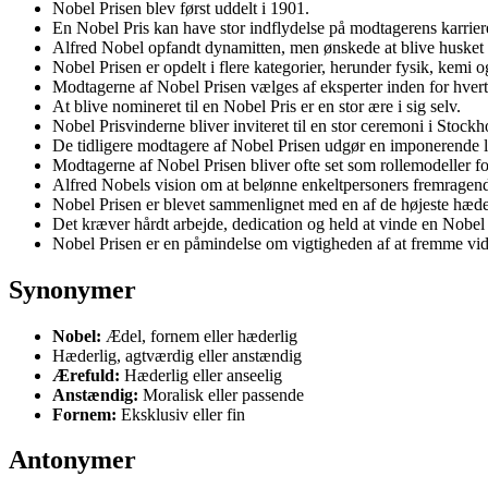
Nobel Prisen blev først uddelt i 1901.
En Nobel Pris kan have stor indflydelse på modtagerens karrier
Alfred Nobel opfandt dynamitten, men ønskede at blive husket 
Nobel Prisen er opdelt i flere kategorier, herunder fysik, kemi 
Modtagerne af Nobel Prisen vælges af eksperter inden for hver
At blive nomineret til en Nobel Pris er en stor ære i sig selv.
Nobel Prisvinderne bliver inviteret til en stor ceremoni i Stockh
De tidligere modtagere af Nobel Prisen udgør en imponerende lis
Modtagerne af Nobel Prisen bliver ofte set som rollemodeller 
Alfred Nobels vision om at belønne enkeltpersoners fremragende
Nobel Prisen er blevet sammenlignet med en af de højeste hæde
Det kræver hårdt arbejde, dedication og held at vinde en Nobel 
Nobel Prisen er en påmindelse om vigtigheden af at fremme vide
Synonymer
Nobel:
Ædel, fornem eller hæderlig
Hæderlig, agtværdig eller anstændig
Ærefuld:
Hæderlig eller anseelig
Anstændig:
Moralisk eller passende
Fornem:
Eksklusiv eller fin
Antonymer