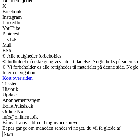
Del med hjertet
X
Facebook
Instagram
LinkedIn
YouTube
Pinterest
TikTok
Mail
RSS
© Alle rettigheder forbeholdes.
© Indholdet må ikke gengives uden tilladelse. Nogle links på siden 
© Vi forbeholder os alle rettigheder til materialet på denne side. Nog
Intern navigation
Kort over siden
Tekster
Historik
Update
Abonnementsstrøm
BoligPraksis.dk
Online Nu
info@onlinenu.dk
Få nyt fra os – tilmeld dig nyhedsbrevet
Et par gange om måneden sender vi noget, du vil få glæde af.