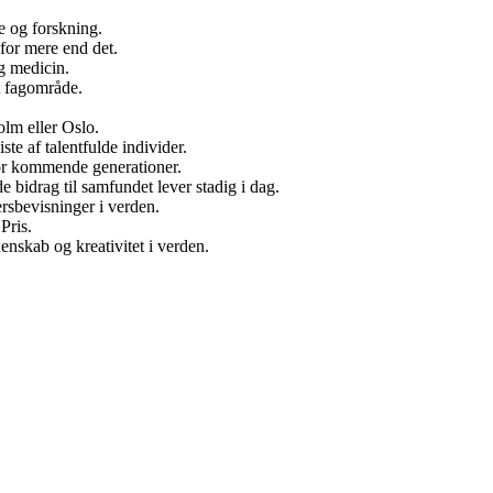
e og forskning.
for mere end det.
og medicin.
t fagområde.
olm eller Oslo.
te af talentfulde individer.
for kommende generationer.
 bidrag til samfundet lever stadig i dag.
rsbevisninger i verden.
Pris.
nskab og kreativitet i verden.