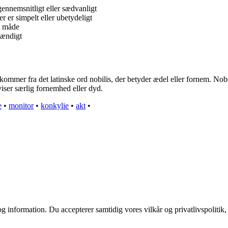
gennemsnitligt eller sædvanligt
 er simpelt eller ubetydeligt
g måde
skændigt
mmer fra det latinske ord nobilis, der betyder ædel eller fornem. Nobel
viser særlig fornemhed eller dyd.
e
•
monitor
•
konkylie
•
akt
•
g information. Du accepterer samtidig vores vilkår og privatlivspolitik,