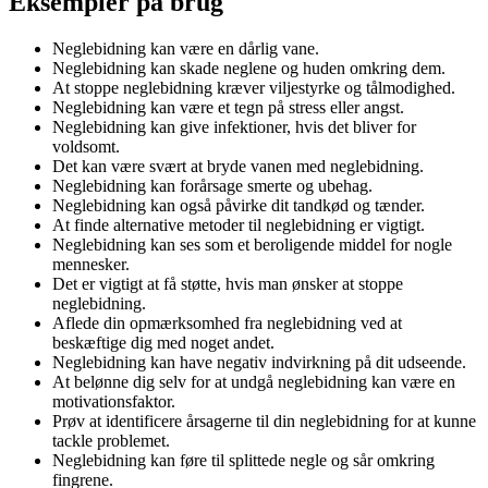
Eksempler på brug
Neglebidning kan være en dårlig vane.
Neglebidning kan skade neglene og huden omkring dem.
At stoppe neglebidning kræver viljestyrke og tålmodighed.
Neglebidning kan være et tegn på stress eller angst.
Neglebidning kan give infektioner, hvis det bliver for
voldsomt.
Det kan være svært at bryde vanen med neglebidning.
Neglebidning kan forårsage smerte og ubehag.
Neglebidning kan også påvirke dit tandkød og tænder.
At finde alternative metoder til neglebidning er vigtigt.
Neglebidning kan ses som et beroligende middel for nogle
mennesker.
Det er vigtigt at få støtte, hvis man ønsker at stoppe
neglebidning.
Aflede din opmærksomhed fra neglebidning ved at
beskæftige dig med noget andet.
Neglebidning kan have negativ indvirkning på dit udseende.
At belønne dig selv for at undgå neglebidning kan være en
motivationsfaktor.
Prøv at identificere årsagerne til din neglebidning for at kunne
tackle problemet.
Neglebidning kan føre til splittede negle og sår omkring
fingrene.