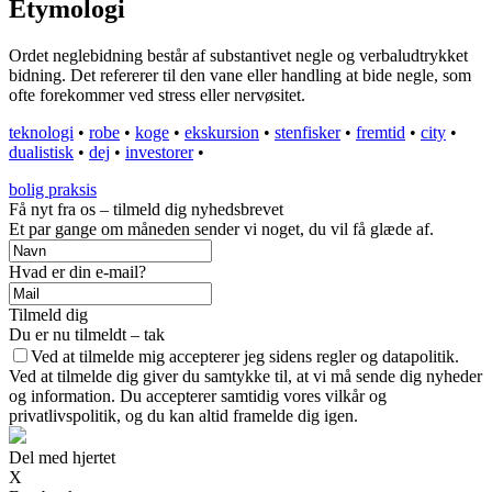
Etymologi
Ordet neglebidning består af substantivet negle og verbaludtrykket
bidning. Det refererer til den vane eller handling at bide negle, som
ofte forekommer ved stress eller nervøsitet.
teknologi
•
robe
•
koge
•
ekskursion
•
stenfisker
•
fremtid
•
city
•
dualistisk
•
dej
•
investorer
•
bolig praksis
Få nyt fra os – tilmeld dig nyhedsbrevet
Et par gange om måneden sender vi noget, du vil få glæde af.
Hvad er din e-mail?
Tilmeld dig
Du er nu tilmeldt – tak
Ved at tilmelde mig accepterer jeg sidens regler og datapolitik.
Ved at tilmelde dig giver du samtykke til, at vi må sende dig nyheder
og information. Du accepterer samtidig vores vilkår og
privatlivspolitik, og du kan altid framelde dig igen.
Del med hjertet
X