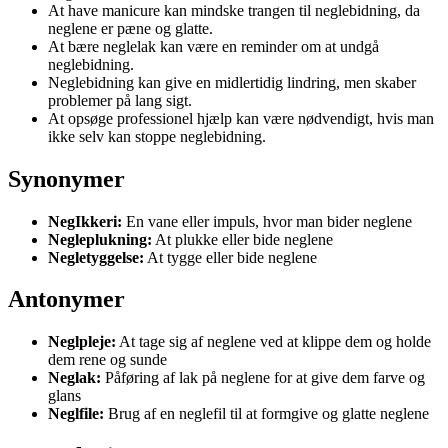
At have manicure kan mindske trangen til neglebidning, da
neglene er pæne og glatte.
At bære neglelak kan være en reminder om at undgå
neglebidning.
Neglebidning kan give en midlertidig lindring, men skaber
problemer på lang sigt.
At opsøge professionel hjælp kan være nødvendigt, hvis man
ikke selv kan stoppe neglebidning.
Synonymer
NegIkkeri:
En vane eller impuls, hvor man bider neglene
Negleplukning:
At plukke eller bide neglene
Negletyggelse:
At tygge eller bide neglene
Antonymer
Neglpleje:
At tage sig af neglene ved at klippe dem og holde
dem rene og sunde
Neglak:
Påføring af lak på neglene for at give dem farve og
glans
Neglfile:
Brug af en neglefil til at formgive og glatte neglene