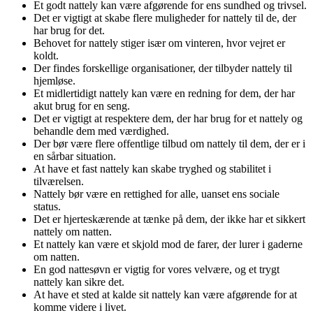
Et godt nattely kan være afgørende for ens sundhed og trivsel.
Det er vigtigt at skabe flere muligheder for nattely til de, der
har brug for det.
Behovet for nattely stiger især om vinteren, hvor vejret er
koldt.
Der findes forskellige organisationer, der tilbyder nattely til
hjemløse.
Et midlertidigt nattely kan være en redning for dem, der har
akut brug for en seng.
Det er vigtigt at respektere dem, der har brug for et nattely og
behandle dem med værdighed.
Der bør være flere offentlige tilbud om nattely til dem, der er i
en sårbar situation.
At have et fast nattely kan skabe tryghed og stabilitet i
tilværelsen.
Nattely bør være en rettighed for alle, uanset ens sociale
status.
Det er hjerteskærende at tænke på dem, der ikke har et sikkert
nattely om natten.
Et nattely kan være et skjold mod de farer, der lurer i gaderne
om natten.
En god nattesøvn er vigtig for vores velvære, og et trygt
nattely kan sikre det.
At have et sted at kalde sit nattely kan være afgørende for at
komme videre i livet.