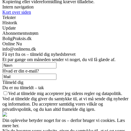
Kopiering eller videreformidling kræver tilladelse.
Intern navigation
Kort over siden
Tekster
Historik
Update
Abonnementsstrøm
BoligPraksis.dk
Online Nu
info@onlinenu.dk
Få nyt fra os – tilmeld dig nyhedsbrevet
Et par gange om måneden sender vi noget, du vil få glæde af.
Hvad er din e-mail?
Tilmeld dig
Du er nu tilmeldt – tak
Ved at tilmelde mig accepterer jeg sidens regler og datapolitik.
Ved at tilmelde dig giver du samtykke til, at vi må sende dig nyheder
og information. Du accepterer samtidig vores vilkår og
privatlivspolitik, og du kan altid framelde dig igen.
Din oplevelse betyder noget for os – derfor bruger vi cookies. Læs
mere her.
Når du besøger vores website, giver du samtykke til, at vi og vores