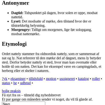
Antonymer
Dagtid:
Tidspunktet på dagen, hvor solen er oppe, modsat
nattetid.
Lyset:
Det modsatte af mørke, den tilstand hvor der er
tilstrækkelig belysning.
Morgengry:
Tidligt om morgenen, lige før solopgang,
modsat nattemørke.
Etymologi
Ordet nattely stammer fra oldnordisk nattely, som er sammensat af
nat og ly. Nat refererer til den mørke del af døgnet, mens ly betyder
sted. Derfor betyder nattely et sted, hvor man kan overnatte eller
holde til om natten. Det kan for eksempel være en campingplads, et
herberg eller et shelter i naturen.
?yk
•
eksaminer
•
tillidsfuld
•
motion
•
usoigneret
•
katalog
•
roller
•
status
•
he
•
udbrud
•
bolig praksis
Få nyt fra os – tilmeld dig nyhedsbrevet
Et par gange om måneden sender vi noget, du vil få glæde af.