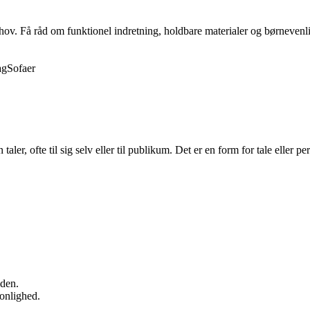
behov. Få råd om funktionel indretning, holdbare materialer og børnevenli
ag
Sofaer
taler, ofte til sig selv eller til publikum. Det er en form for tale elle
.
iden.
onlighed.