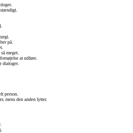
ologer.
stændigt.
d.
urgi.
ber på.
t.
r så meget.
ornøjelse at udføre.
 dialoger.
lt person.
r, mens den anden lytter.
.
g.