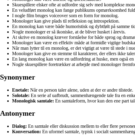
Skuespillere elsker ofte at udfordre sig selv med komplekse mon
En veludført monolog kan fange publikums opmærksomhed fuld
I nogle film bruges voiceover som en form for monolog.
Monologer kan give plads til refleksion og introspektion.
En monolog kan være både humoristisk og dybtfølt på samme ti
Nogle monologer er så ikoniske, at de bliver husket i årevis.
At skrive en monolog kræver forståelse for både sprog og dramat
Monologer kan være en effektiv måde at formidle vigtige budska
Når man lytter til en monolog, er det vigtigt at være til stede i nue
Monologer kan give en stemme til karakterer, der ellers ikke tale
En lang monolog kan være en udfordring at huske, men også en f
Nogle skuespillere foretrækker at arbejde med monologer fremfor
Synonymer
Enetale:
Når en person taler alene, uden at der er andre tilstede.
Solotale:
En serie af uafbrudt, sammenhængende tale fra en enke
Monologisk samtale:
En samtaleform, hvor kun den ene part tale
Antonymer
Dialog:
En samtale eller diskussion mellem to eller flere personer
Konversation:
En uformel samtale, typisk i socialt sammenhæn