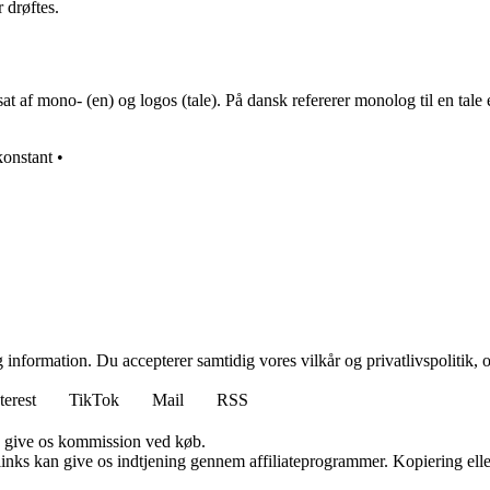
 drøftes.
f mono- (en) og logos (tale). På dansk refererer monolog til en tale e
konstant
•
 information. Du accepterer samtidig vores vilkår og privatlivspolitik, 
terest
TikTok
Mail
RSS
n give os kommission ved køb.
 links kan give os indtjening gennem affiliateprogrammer. Kopiering elle