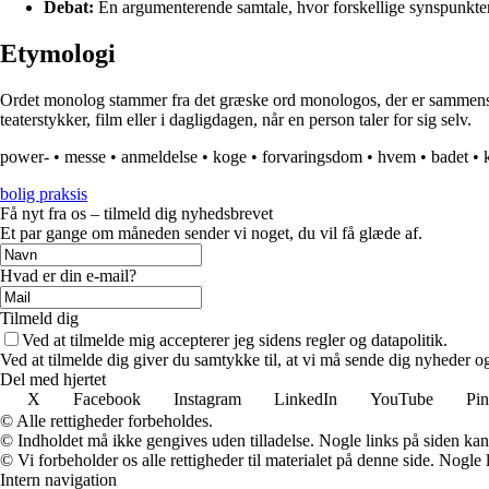
Debat:
En argumenterende samtale, hvor forskellige synspunkter
Etymologi
Ordet monolog stammer fra det græske ord monologos, der er sammensat a
teaterstykker, film eller i dagligdagen, når en person taler for sig selv.
power-
•
messe
•
anmeldelse
•
koge
•
forvaringsdom
•
hvem
•
badet
•
bolig praksis
Få nyt fra os – tilmeld dig nyhedsbrevet
Et par gange om måneden sender vi noget, du vil få glæde af.
Hvad er din e-mail?
Tilmeld dig
Ved at tilmelde mig accepterer jeg sidens regler og datapolitik.
Ved at tilmelde dig giver du samtykke til, at vi må sende dig nyheder og
Del med hjertet
X
Facebook
Instagram
LinkedIn
YouTube
Pin
© Alle rettigheder forbeholdes.
© Indholdet må ikke gengives uden tilladelse. Nogle links på siden ka
© Vi forbeholder os alle rettigheder til materialet på denne side. Nogle
Intern navigation