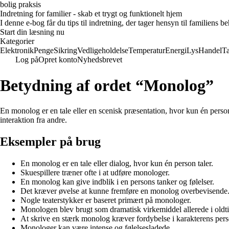
bolig praksis
Indretning for familier - skab et trygt og funktionelt hjem
I denne e-bog får du tips til indretning, der tager hensyn til familiens 
Start din læsning nu
Kategorier
Elektronik
Penge
Sikring
Vedligeholdelse
Temperatur
Energi
Lys
Handel
T
Log på
Opret konto
Nyhedsbrevet
Betydning af ordet “Monolog”
En monolog er en tale eller en scenisk præsentation, hvor kun én person 
interaktion fra andre.
Eksempler på brug
En monolog er en tale eller dialog, hvor kun én person taler.
Skuespillere træner ofte i at udføre monologer.
En monolog kan give indblik i en persons tanker og følelser.
Det kræver øvelse at kunne fremføre en monolog overbevisende
Nogle teaterstykker er baseret primært på monologer.
Monologen blev brugt som dramatisk virkemiddel allerede i oldt
At skrive en stærk monolog kræver fordybelse i karakterens pers
Monologer kan være intense og følelsesladede.