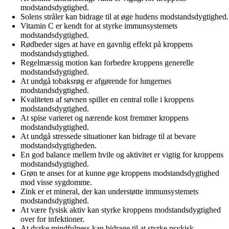
modstandsdygtighed.
Solens stråler kan bidrage til at øge hudens modstandsdygtighed.
Vitamin C er kendt for at styrke immunsystemets
modstandsdygtighed.
Rødbeder siges at have en gavnlig effekt på kroppens
modstandsdygtighed.
Regelmæssig motion kan forbedre kroppens generelle
modstandsdygtighed.
At undgå tobaksrøg er afgørende for lungernes
modstandsdygtighed.
Kvaliteten af søvnen spiller en central rolle i kroppens
modstandsdygtighed.
At spise varieret og nærende kost fremmer kroppens
modstandsdygtighed.
At undgå stressede situationer kan bidrage til at bevare
modstandsdygtigheden.
En god balance mellem hvile og aktivitet er vigtig for kroppens
modstandsdygtighed.
Grøn te anses for at kunne øge kroppens modstandsdygtighed
mod visse sygdomme.
Zink er et mineral, der kan understøtte immunsystemets
modstandsdygtighed.
At være fysisk aktiv kan styrke kroppens modstandsdygtighed
over for infektioner.
At dyrke mindfulness kan bidrage til at styrke psykisk