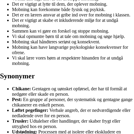
Det er vigtigt at lytte til dem, der oplever mobning.
Mobning kan forekomme både fysisk og psykisk.
Det er en lærers ansvar at gribe ind over for mobning i klassen.
Det er vigtigt at skabe et inkluderende miljø for at undgå
mobning.
Sammen kan vi gøre en forskel og stoppe mobning.
Vi skal opmuntre børn til at tale om mobning og søge hjælp.
Mobning skal håndteres seriøst og konsekvent.
Mobning kan have langvarige psykologiske konsekvenser for
ofrene.
Vi skal lære vores børn at respektere hinanden for at undgå
mobning.
Synonymer
Chikane:
Gentagen og uønsket opførsel, der har til formål at
nedgøre eller skade en person.
Pest:
En gruppe af personer, der systematisk og gentagne gange
chikanerer en enkelt person.
Løftet pegefinger:
Verbale angreb, der er nedværdigende eller
nedladende over for en person.
Trusler:
Udtalelser eller handlinger, der skaber frygt eller
utryghed hos en person.
Udstødning:
Processen med at isolere eller ekskludere en