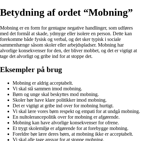
Betydning af ordet “Mobning”
Mobning er en form for gentagne negative handlinger, som udføres
med det formål at skade, ydmyge eller isolere en person. Dette kan
forekomme både fysisk og verbal, og det sker typisk i sociale
sammenhænge såsom skoler eller arbejdspladser. Mobning har
alvorlige konsekvenser for den, der bliver mobbet, og det er vigtigt at
tage det alvorligt og gribe ind for at stoppe det.
Eksempler på brug
Mobning er aldrig acceptabelt.
Vi skal stå sammen imod mobning.
Børn og unge skal beskyttes mod mobning.
Skoler bør have klare politikker imod mobning.
Det er vigtigt at gribe ind over for mobning hurtigt.
Vi skal lære vores børn respekt og empati for at undgå mobning.
En nultolerancepolitik over for mobning er afgørende.
Mobning kan have alvorlige konsekvenser for ofrene.
Et trygt skolemiljø er afgørende for at forebygge mobning.
Foreldre bør lære deres børn, at mobning ikke er acceptabelt.
Vi skal alle tage ansvar for at stoppe mobning.