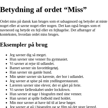
Betydning af ordet “Miss”
Ordet miss på dansk kan bruges som et udsagnsord og betyder at miste
noget eller at savne noget eller nogen. Det kan også bruges som et
navneord og betyde en fejl eller en fejltagelse. Det afhænger af
konteksten, hvordan ordet miss bruges.
Eksempler på brug
Jeg savner dig så meget.
Hun savner sine venner fra gymnasiet.
Vi savner at rejse til udlandet.
Barnet savner sin favorittlegetøj.
Han savner sin gamle hund.
Min søster savner sin kæreste, der bor i udlandet.
Jeg savner at spise på min yndlingsrestaurant.
Læreren savner sine elever, der er gået på ferie.
Vi savner fællesskabet under lockdown.
Hun savner at tage i biografen med sine venner.
Han savner at spille fodbold med holdet.
Min mor savner at have tid til at læse bøger.
Jeg savner at gå i biografen og se film på det store lærred.