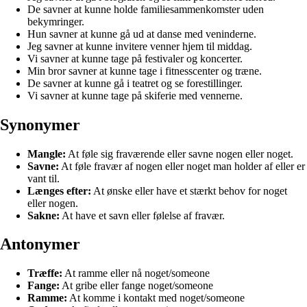
De savner at kunne holde familiesammenkomster uden
bekymringer.
Hun savner at kunne gå ud at danse med veninderne.
Jeg savner at kunne invitere venner hjem til middag.
Vi savner at kunne tage på festivaler og koncerter.
Min bror savner at kunne tage i fitnesscenter og træne.
De savner at kunne gå i teatret og se forestillinger.
Vi savner at kunne tage på skiferie med vennerne.
Synonymer
Mangle:
At føle sig fraværende eller savne nogen eller noget.
Savne:
At føle fravær af nogen eller noget man holder af eller er
vant til.
Længes efter:
At ønske eller have et stærkt behov for noget
eller nogen.
Sakne:
At have et savn eller følelse af fravær.
Antonymer
Træffe:
At ramme eller nå noget/someone
Fange:
At gribe eller fange noget/someone
Ramme:
At komme i kontakt med noget/someone