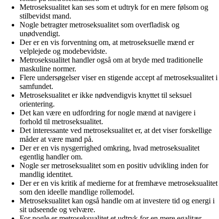
Metroseksualitet kan ses som et udtryk for en mere følsom og
stilbevidst mand.
Nogle betragter metroseksualitet som overfladisk og
unødvendigt.
Der er en vis forventning om, at metroseksuelle mænd er
velplejede og modebevidste.
Metroseksualitet handler også om at bryde med traditionelle
maskuline normer.
Flere undersøgelser viser en stigende accept af metroseksualitet i
samfundet.
Metroseksualitet er ikke nødvendigvis knyttet til seksuel
orientering.
Det kan være en udfordring for nogle mænd at navigere i
forhold til metroseksualitet.
Det interessante ved metroseksualitet er, at det viser forskellige
måder at være mand på.
Der er en vis nysgerrighed omkring, hvad metroseksualitet
egentlig handler om.
Nogle ser metroseksualitet som en positiv udvikling inden for
mandlig identitet.
Der er en vis kritik af medierne for at fremhæve metroseksualitet
som den ideelle mandlige rollemodel.
Metroseksualitet kan også handle om at investere tid og energi i
sit udseende og velvære.
For nogle er metroseksualitet et udtryk for en mere egalitær