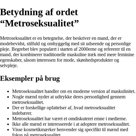
Betydning af ordet
“Metroseksualitet”
Metroseksualitet er en betegnelse, der beskriver en mand, der er
modebevidst, stilfuld og omhyggelig med sit udseende og personlige
pleje. Begrebet blev populært i starten af 2000erne og refererer til en
mand, der kombinerer traditionelle maskuline træk med mere feminine
egenskaber, såsom interessen for mode, skønhedsprodukter og
selvpleje.
Eksempler på brug
Metroseksualitet handler om en moderne version af maskulinitet.
Nogle mænd nyder at udtrykke deres personlighed gennem
metroseksualitet.
Der er forskellige opfattelser af, hvad metroseksualitet
indebærer.
Metroseksualitet har været et omdiskuteret emne i medierne.
Ikke alle mænd er interesserede i at adoptere metroseksualitet.
Visse kosmetikmærker henvender sig specifikt til mænd med
fokus på metroseksualitet.