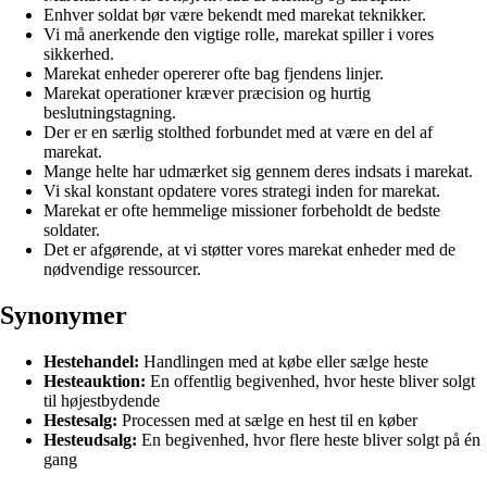
Enhver soldat bør være bekendt med marekat teknikker.
Vi må anerkende den vigtige rolle, marekat spiller i vores
sikkerhed.
Marekat enheder opererer ofte bag fjendens linjer.
Marekat operationer kræver præcision og hurtig
beslutningstagning.
Der er en særlig stolthed forbundet med at være en del af
marekat.
Mange helte har udmærket sig gennem deres indsats i marekat.
Vi skal konstant opdatere vores strategi inden for marekat.
Marekat er ofte hemmelige missioner forbeholdt de bedste
soldater.
Det er afgørende, at vi støtter vores marekat enheder med de
nødvendige ressourcer.
Synonymer
Hestehandel:
Handlingen med at købe eller sælge heste
Hesteauktion:
En offentlig begivenhed, hvor heste bliver solgt
til højestbydende
Hestesalg:
Processen med at sælge en hest til en køber
Hesteudsalg:
En begivenhed, hvor flere heste bliver solgt på én
gang