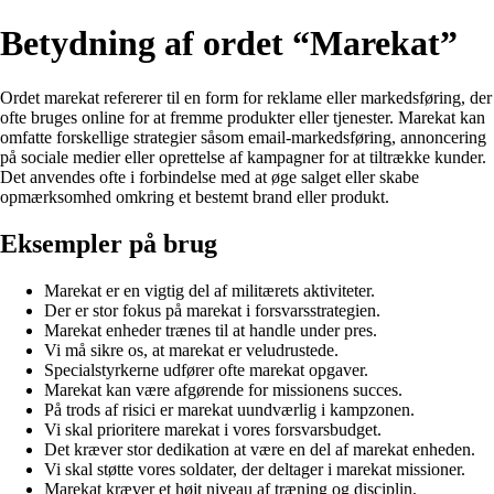
Betydning af ordet “Marekat”
Ordet marekat refererer til en form for reklame eller markedsføring, der
ofte bruges online for at fremme produkter eller tjenester. Marekat kan
omfatte forskellige strategier såsom email-markedsføring, annoncering
på sociale medier eller oprettelse af kampagner for at tiltrække kunder.
Det anvendes ofte i forbindelse med at øge salget eller skabe
opmærksomhed omkring et bestemt brand eller produkt.
Eksempler på brug
Marekat er en vigtig del af militærets aktiviteter.
Der er stor fokus på marekat i forsvarsstrategien.
Marekat enheder trænes til at handle under pres.
Vi må sikre os, at marekat er veludrustede.
Specialstyrkerne udfører ofte marekat opgaver.
Marekat kan være afgørende for missionens succes.
På trods af risici er marekat uundværlig i kampzonen.
Vi skal prioritere marekat i vores forsvarsbudget.
Det kræver stor dedikation at være en del af marekat enheden.
Vi skal støtte vores soldater, der deltager i marekat missioner.
Marekat kræver et højt niveau af træning og disciplin.