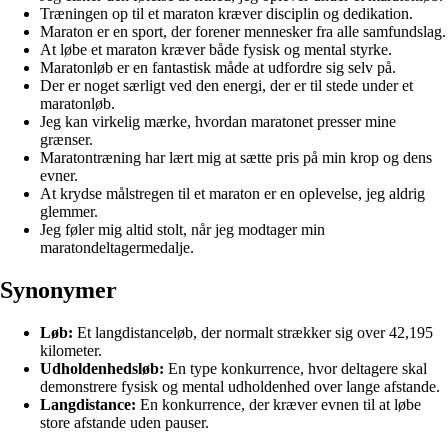
Træningen op til et maraton kræver disciplin og dedikation.
Maraton er en sport, der forener mennesker fra alle samfundslag.
At løbe et maraton kræver både fysisk og mental styrke.
Maratonløb er en fantastisk måde at udfordre sig selv på.
Der er noget særligt ved den energi, der er til stede under et
maratonløb.
Jeg kan virkelig mærke, hvordan maratonet presser mine
grænser.
Maratontræning har lært mig at sætte pris på min krop og dens
evner.
At krydse målstregen til et maraton er en oplevelse, jeg aldrig
glemmer.
Jeg føler mig altid stolt, når jeg modtager min
maratondeltagermedalje.
Synonymer
Løb:
Et langdistanceløb, der normalt strækker sig over 42,195
kilometer.
Udholdenhedsløb:
En type konkurrence, hvor deltagere skal
demonstrere fysisk og mental udholdenhed over lange afstande.
Langdistance:
En konkurrence, der kræver evnen til at løbe
store afstande uden pauser.