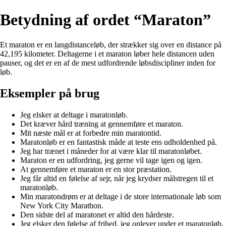
Betydning af ordet “Maraton”
Et maraton er en langdistanceløb, der strækker sig over en distance på
42,195 kilometer. Deltagerne i et maraton løber hele distancen uden
pauser, og det er en af de mest udfordrende løbsdiscipliner inden for
løb.
Eksempler på brug
Jeg elsker at deltage i maratonløb.
Det kræver hård træning at gennemføre et maraton.
Mit næste mål er at forbedre min maratontid.
Maratonløb er en fantastisk måde at teste ens udholdenhed på.
Jeg har trænet i måneder for at være klar til maratonløbet.
Maraton er en udfordring, jeg gerne vil tage igen og igen.
At gennemføre et maraton er en stor præstation.
Jeg får altid en følelse af sejr, når jeg krydser målstregen til et
maratonløb.
Min maratondrøm er at deltage i de store internationale løb som
New York City Marathon.
Den sidste del af maratonet er altid den hårdeste.
Jeg elsker den følelse af frihed, jeg oplever under et maratonløb.