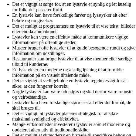
Det er vigtigt at sørge for, at en lystavle er synlig og let læselig
for folk, der passerer forbi.
En lystavle kan have forskellige farver og lysstyrker alt efter
behov og omgivelser.
Det er muligt at programmere en lystavle til at vise tekst, billeder
eller endda animationer.
Lystavler kan være en effektiv måde at kommunikere vigtige
informationer på offentlige steder.
Museer bruger ofte lystavler til at guide besøgende rundt og give
information om udstillinger.
Restauranter kan bruge lystavler til at vise menuer eller særlige
tilbud til kunderne.
En lystavle er en moderne og alsidig løsning til at formidle
information på en visuelt tiltalende måde.
Det er vigtigt at vedligeholde en lystavle regelmæssigt for at
sikre, at den fungerer korrekt.
Nogle lystavler kan være udendørs og skal derfor være robuste
og vejrbestandige.
Lystavler kan have forskellige størrelser alt efter det formål, de
skal bruges til.
Det er vigtigt, at lystavler placeres strategisk for at sikre
maksimal synlighed og effektivitet.
Mange virksomheder investerer i lystavler som et moderne og
opdateret alternativ til traditionelle skilte.
Det er muligt at skræddersy en lystavle til specifikke behov og