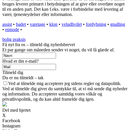
bruges leverer primært i betydningen af at give eller overføre noget
til en anden part. Det kan f.eks. være i forbindelse med levering af
varer, tjenesteydelser eller information.
assist
•
badet
•
varetage
•
klon
•
veludhvilet
•
fordybning
•
gnalling
•
episode
•
bolig praksis
Få nyt fra os – tilmeld dig nyhedsbrevet
Et par gange om måneden sender vi noget, du vil få glæde af.
Hvad er din e-mail?
Tilmeld dig
Du er nu tilmeldt – tak
Ved at tilmelde mig accepterer jeg sidens regler og datapolitik.
Ved at tilmelde dig giver du samtykke til, at vi må sende dig nyheder
og information. Du accepterer samtidig vores vilkår og
privatlivspolitik, og du kan altid framelde dig igen.
Del med hjertet
X
Facebook
Instagram