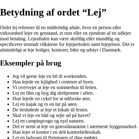
Betydning af ordet “Lej”
Ordet lej refererer til en midlertidig aftale, hvor en person eller
virksomhed lejer en genstand, et rum eller en ejendom af en udlejer
mod betaling. Lejeaftalen kan være skriftlig eller mundtlig og
specificerer normalt vilkårene for lejeperioden samt lejeprisen. Det er
almindeligt at leje boliger, kontorer, biler og udstyr i Danmark.
Eksempler på brug
Jeg vil gerne leje en bil til weekenden.
Han lejede en lejlighed i centrum af byen.
Vi overvejer at leje en sommerhus til ferien.
Lej en film og hyg dig derhjemme i aften.
Hun lejede en cykel for at udforske øen.
Lej en kajak og ro en tur på søen.
De besluttede at leje et lokale til festen.
Skal vi leje en båd og sejle ud på havet?
Lej en campingvogn og nyd naturen.
Det er nemt at leje en græsslåmaskine i nærmeste byggemarked.
Han lejer et kontor i en delt kontorfællesskab.
Lej en ladvogn til flytningen af dine møbler.