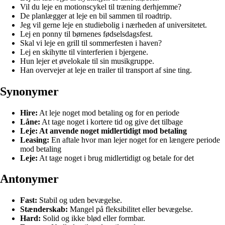
Vil du leje en motionscykel til træning derhjemme?
De planlægger at leje en bil sammen til roadtrip.
Jeg vil gerne leje en studiebolig i nærheden af universitetet.
Lej en ponny til børnenes fødselsdagsfest.
Skal vi leje en grill til sommerfesten i haven?
Lej en skihytte til vinterferien i bjergene.
Hun lejer et øvelokale til sin musikgruppe.
Han overvejer at leje en trailer til transport af sine ting.
Synonymer
Hire:
At leje noget mod betaling og for en periode
Låne:
At tage noget i kortere tid og give det tilbage
Leje: At anvende noget midlertidigt mod betaling
Leasing:
En aftale hvor man lejer noget for en længere periode
mod betaling
Leje:
At tage noget i brug midlertidigt og betale for det
Antonymer
Fast:
Stabil og uden bevægelse.
Stænderskab:
Mangel på fleksibilitet eller bevægelse.
Hard:
Solid og ikke blød eller formbar.