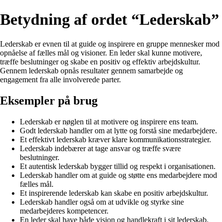
Betydning af ordet “Lederskab”
Lederskab er evnen til at guide og inspirere en gruppe mennesker mod
opnåelse af fælles mål og visioner. En leder skal kunne motivere,
træffe beslutninger og skabe en positiv og effektiv arbejdskultur.
Gennem lederskab opnås resultater gennem samarbejde og
engagement fra alle involverede parter.
Eksempler på brug
Lederskab er nøglen til at motivere og inspirere ens team.
Godt lederskab handler om at lytte og forstå sine medarbejdere.
Et effektivt lederskab kræver klare kommunikationsstrategier.
Lederskab indebærer at tage ansvar og træffe svære
beslutninger.
Et autentisk lederskab bygger tillid og respekt i organisationen.
Lederskab handler om at guide og støtte ens medarbejdere mod
fælles mål.
Et inspirerende lederskab kan skabe en positiv arbejdskultur.
Lederskab handler også om at udvikle og styrke sine
medarbejderes kompetencer.
En leder skal have både vision og handlekraft i sit lederskab.