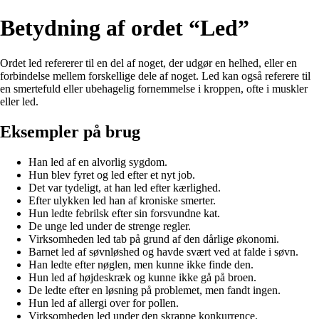
Betydning af ordet “Led”
Ordet led refererer til en del af noget, der udgør en helhed, eller en
forbindelse mellem forskellige dele af noget. Led kan også referere til
en smertefuld eller ubehagelig fornemmelse i kroppen, ofte i muskler
eller led.
Eksempler på brug
Han led af en alvorlig sygdom.
Hun blev fyret og led efter et nyt job.
Det var tydeligt, at han led efter kærlighed.
Efter ulykken led han af kroniske smerter.
Hun ledte febrilsk efter sin forsvundne kat.
De unge led under de strenge regler.
Virksomheden led tab på grund af den dårlige økonomi.
Barnet led af søvnløshed og havde svært ved at falde i søvn.
Han ledte efter nøglen, men kunne ikke finde den.
Hun led af højdeskræk og kunne ikke gå på broen.
De ledte efter en løsning på problemet, men fandt ingen.
Hun led af allergi over for pollen.
Virksomheden led under den skrappe konkurrence.