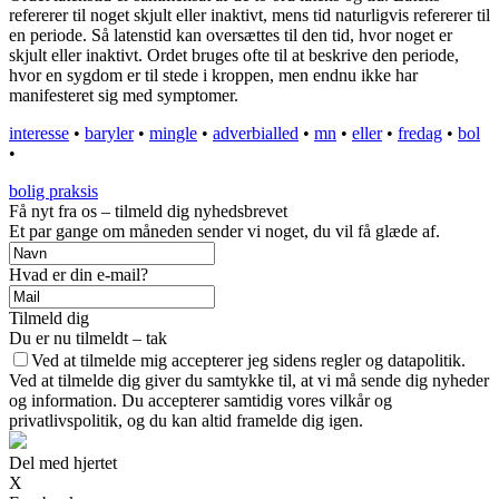
refererer til noget skjult eller inaktivt, mens tid naturligvis refererer til
en periode. Så latenstid kan oversættes til den tid, hvor noget er
skjult eller inaktivt. Ordet bruges ofte til at beskrive den periode,
hvor en sygdom er til stede i kroppen, men endnu ikke har
manifesteret sig med symptomer.
interesse
•
baryler
•
mingle
•
adverbialled
•
mn
•
eller
•
fredag
•
bol
•
bolig praksis
Få nyt fra os – tilmeld dig nyhedsbrevet
Et par gange om måneden sender vi noget, du vil få glæde af.
Hvad er din e-mail?
Tilmeld dig
Du er nu tilmeldt – tak
Ved at tilmelde mig accepterer jeg sidens regler og datapolitik.
Ved at tilmelde dig giver du samtykke til, at vi må sende dig nyheder
og information. Du accepterer samtidig vores vilkår og
privatlivspolitik, og du kan altid framelde dig igen.
Del med hjertet
X