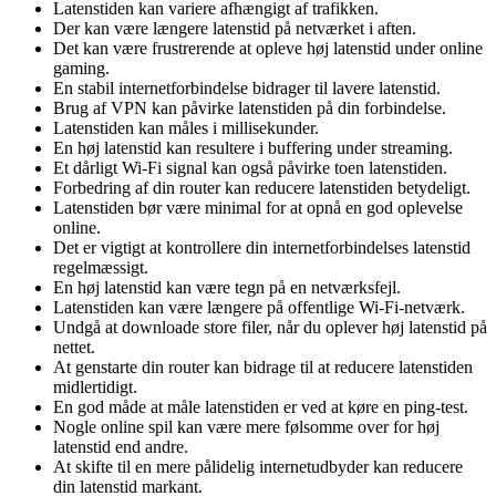
Latenstiden kan variere afhængigt af trafikken.
Der kan være længere latenstid på netværket i aften.
Det kan være frustrerende at opleve høj latenstid under online
gaming.
En stabil internetforbindelse bidrager til lavere latenstid.
Brug af VPN kan påvirke latenstiden på din forbindelse.
Latenstiden kan måles i millisekunder.
En høj latenstid kan resultere i buffering under streaming.
Et dårligt Wi-Fi signal kan også påvirke toen latenstiden.
Forbedring af din router kan reducere latenstiden betydeligt.
Latenstiden bør være minimal for at opnå en god oplevelse
online.
Det er vigtigt at kontrollere din internetforbindelses latenstid
regelmæssigt.
En høj latenstid kan være tegn på en netværksfejl.
Latenstiden kan være længere på offentlige Wi-Fi-netværk.
Undgå at downloade store filer, når du oplever høj latenstid på
nettet.
At genstarte din router kan bidrage til at reducere latenstiden
midlertidigt.
En god måde at måle latenstiden er ved at køre en ping-test.
Nogle online spil kan være mere følsomme over for høj
latenstid end andre.
At skifte til en mere pålidelig internetudbyder kan reducere
din latenstid markant.