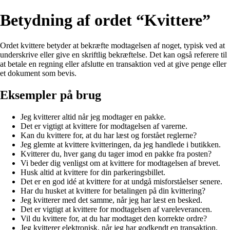
Betydning af ordet “Kvittere”
Ordet kvittere betyder at bekræfte modtagelsen af noget, typisk ved at
underskrive eller give en skriftlig bekræftelse. Det kan også referere til
at betale en regning eller afslutte en transaktion ved at give penge eller
et dokument som bevis.
Eksempler på brug
Jeg kvitterer altid når jeg modtager en pakke.
Det er vigtigt at kvittere for modtagelsen af varerne.
Kan du kvittere for, at du har læst og forstået reglerne?
Jeg glemte at kvittere kvitteringen, da jeg handlede i butikken.
Kvitterer du, hver gang du tager imod en pakke fra posten?
Vi beder dig venligst om at kvittere for modtagelsen af brevet.
Husk altid at kvittere for din parkeringsbillet.
Det er en god idé at kvittere for at undgå misforståelser senere.
Har du husket at kvittere for betalingen på din kvittering?
Jeg kvitterer med det samme, når jeg har læst en besked.
Det er vigtigt at kvittere for modtagelsen af vareleverancen.
Vil du kvittere for, at du har modtaget den korrekte ordre?
Jeg kvitterer elektronisk, når jeg har godkendt en transaktion.