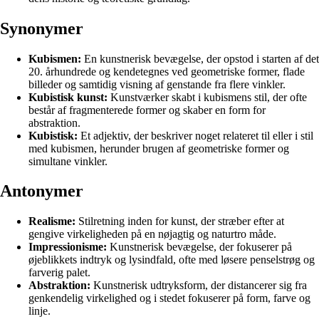
Synonymer
Kubismen:
En kunstnerisk bevægelse, der opstod i starten af det
20. århundrede og kendetegnes ved geometriske former, flade
billeder og samtidig visning af genstande fra flere vinkler.
Kubistisk kunst:
Kunstværker skabt i kubismens stil, der ofte
består af fragmenterede former og skaber en form for
abstraktion.
Kubistisk:
Et adjektiv, der beskriver noget relateret til eller i stil
med kubismen, herunder brugen af geometriske former og
simultane vinkler.
Antonymer
Realisme:
Stilretning inden for kunst, der stræber efter at
gengive virkeligheden på en nøjagtig og naturtro måde.
Impressionisme:
Kunstnerisk bevægelse, der fokuserer på
øjeblikkets indtryk og lysindfald, ofte med løsere penselstrøg og
farverig palet.
Abstraktion:
Kunstnerisk udtryksform, der distancerer sig fra
genkendelig virkelighed og i stedet fokuserer på form, farve og
linje.