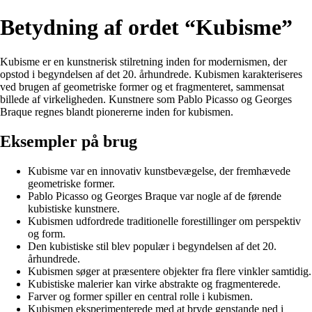
Betydning af ordet “Kubisme”
Kubisme er en kunstnerisk stilretning inden for modernismen, der
opstod i begyndelsen af det 20. århundrede. Kubismen karakteriseres
ved brugen af geometriske former og et fragmenteret, sammensat
billede af virkeligheden. Kunstnere som Pablo Picasso og Georges
Braque regnes blandt pionererne inden for kubismen.
Eksempler på brug
Kubisme var en innovativ kunstbevægelse, der fremhævede
geometriske former.
Pablo Picasso og Georges Braque var nogle af de førende
kubistiske kunstnere.
Kubismen udfordrede traditionelle forestillinger om perspektiv
og form.
Den kubistiske stil blev populær i begyndelsen af det 20.
århundrede.
Kubismen søger at præsentere objekter fra flere vinkler samtidig.
Kubistiske malerier kan virke abstrakte og fragmenterede.
Farver og former spiller en central rolle i kubismen.
Kubismen eksperimenterede med at bryde genstande ned i