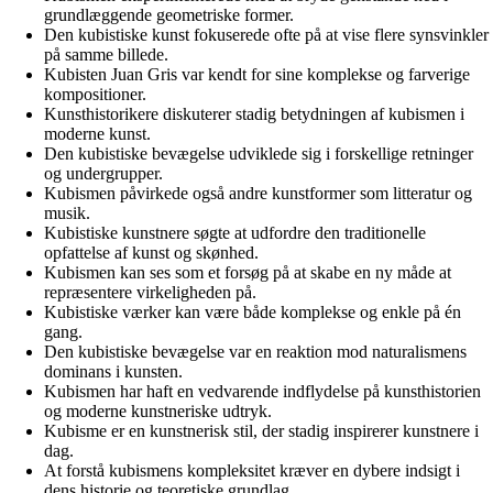
grundlæggende geometriske former.
Den kubistiske kunst fokuserede ofte på at vise flere synsvinkler
på samme billede.
Kubisten Juan Gris var kendt for sine komplekse og farverige
kompositioner.
Kunsthistorikere diskuterer stadig betydningen af kubismen i
moderne kunst.
Den kubistiske bevægelse udviklede sig i forskellige retninger
og undergrupper.
Kubismen påvirkede også andre kunstformer som litteratur og
musik.
Kubistiske kunstnere søgte at udfordre den traditionelle
opfattelse af kunst og skønhed.
Kubismen kan ses som et forsøg på at skabe en ny måde at
repræsentere virkeligheden på.
Kubistiske værker kan være både komplekse og enkle på én
gang.
Den kubistiske bevægelse var en reaktion mod naturalismens
dominans i kunsten.
Kubismen har haft en vedvarende indflydelse på kunsthistorien
og moderne kunstneriske udtryk.
Kubisme er en kunstnerisk stil, der stadig inspirerer kunstnere i
dag.
At forstå kubismens kompleksitet kræver en dybere indsigt i
dens historie og teoretiske grundlag.