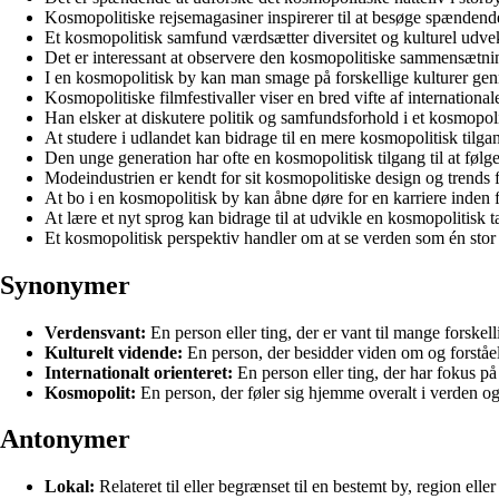
Kosmopolitiske rejsemagasiner inspirerer til at besøge spændende
Et kosmopolitisk samfund værdsætter diversitet og kulturel udve
Det er interessant at observere den kosmopolitiske sammensætni
I en kosmopolitisk by kan man smage på forskellige kulturer g
Kosmopolitiske filmfestivaller viser en bred vifte af internationale
Han elsker at diskutere politik og samfundsforhold i et kosmopoli
At studere i udlandet kan bidrage til en mere kosmopolitisk tilgang
Den unge generation har ofte en kosmopolitisk tilgang til at følg
Modeindustrien er kendt for sit kosmopolitiske design og trends f
At bo i en kosmopolitisk by kan åbne døre for en karriere inden fo
At lære et nyt sprog kan bidrage til at udvikle en kosmopolitisk 
Et kosmopolitisk perspektiv handler om at se verden som én stor
Synonymer
Verdensvant:
En person eller ting, der er vant til mange forske
Kulturelt vidende:
En person, der besidder viden om og forståel
Internationalt orienteret:
En person eller ting, der har fokus på 
Kosmopolit:
En person, der føler sig hjemme overalt i verden og 
Antonymer
Lokal:
Relateret til eller begrænset til en bestemt by, region elle