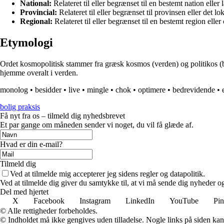
National:
Relateret til eller begrænset til en bestemt nation eller 
Provincial:
Relateret til eller begrænset til provinsen eller det l
Regional:
Relateret til eller begrænset til en bestemt region elle
Etymologi
Ordet kosmopolitisk stammer fra græsk kosmos (verden) og politikos (borge
hjemme overalt i verden.
monolog
•
besidder
•
live
•
mingle
•
chok
•
optimere
•
bedrevidende
•
bolig praksis
Få nyt fra os – tilmeld dig nyhedsbrevet
Et par gange om måneden sender vi noget, du vil få glæde af.
Hvad er din e-mail?
Tilmeld dig
Ved at tilmelde mig accepterer jeg sidens regler og datapolitik.
Ved at tilmelde dig giver du samtykke til, at vi må sende dig nyheder og
Del med hjertet
X
Facebook
Instagram
LinkedIn
YouTube
Pin
© Alle rettigheder forbeholdes.
© Indholdet må ikke gengives uden tilladelse. Nogle links på siden ka