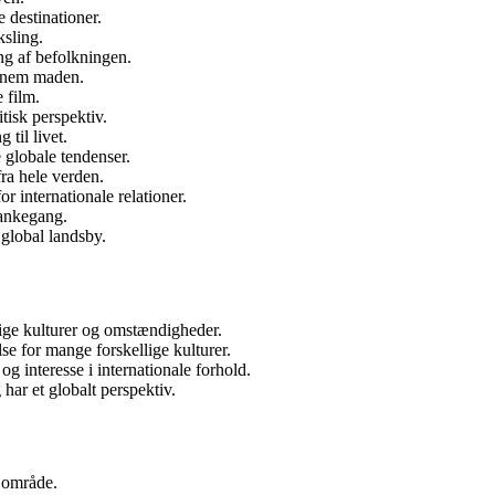
 destinationer.
ksling.
ng af befolkningen.
ennem maden.
 film.
tisk perspektiv.
 til livet.
e globale tendenser.
ra hele verden.
r internationale relationer.
tankegang.
 global landsby.
llige kulturer og omstændigheder.
se for mange forskellige kulturer.
og interesse i internationale forhold.
har et globalt perspektiv.
r område.