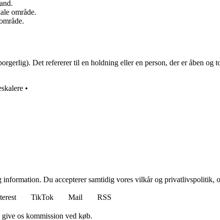
land.
okale område.
r område.
rlig). Det refererer til en holdning eller en person, der er åben og tole
eskalere
•
 information. Du accepterer samtidig vores vilkår og privatlivspolitik, 
terest
TikTok
Mail
RSS
n give os kommission ved køb.