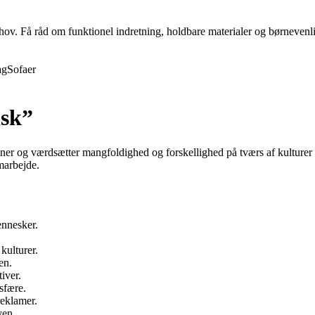
behov. Få råd om funktionel indretning, holdbare materialer og børnevenli
ag
Sofaer
isk”
vner og værdsætter mangfoldighed og forskellighed på tværs af kulturer 
marbejde.
ennesker.
 kulturer.
en.
iver.
sfære.
reklamer.
yen.