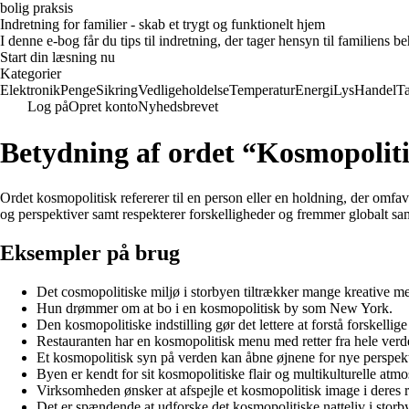
bolig praksis
Indretning for familier - skab et trygt og funktionelt hjem
I denne e-bog får du tips til indretning, der tager hensyn til familiens 
Start din læsning nu
Kategorier
Elektronik
Penge
Sikring
Vedligeholdelse
Temperatur
Energi
Lys
Handel
T
Log på
Opret konto
Nyhedsbrevet
Betydning af ordet “Kosmopolit
Ordet kosmopolitisk refererer til en person eller en holdning, der omfa
og perspektiver samt respekterer forskelligheder og fremmer globalt sa
Eksempler på brug
Det cosmopolitiske miljø i storbyen tiltrækker mange kreative m
Hun drømmer om at bo i en kosmopolitisk by som New York.
Den kosmopolitiske indstilling gør det lettere at forstå forskellige
Restauranten har en kosmopolitisk menu med retter fra hele verd
Et kosmopolitisk syn på verden kan åbne øjnene for nye perspekt
Byen er kendt for sit kosmopolitiske flair og multikulturelle atmo
Virksomheden ønsker at afspejle et kosmopolitisk image i deres 
Det er spændende at udforske det kosmopolitiske natteliv i storb