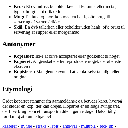
Krus:
Et cylindrisk beholder lavet af keramik eller metal,
typisk brugt til at drikke fra.
Mug:
En bred og kort kop med en hank, ofte brugt til
servering af varme drikke.
Skål:
En dyb tallerken eller beholder uden hank, ofte brugt til
servering af supper eller morgenmad.
Antonymer
Kopfaldet:
Ikke at blive accepteret eller godkendt til noget.
Kopieret:
At genskabe eller reproducere noget, der allerede
eksisterer.
Kopisteret:
Manglende evne til at tænke selvstændigt eller
originelt.
Etymologi
Ordet koparret stammer fra gammeldansk og betyder karet, hvorpå
der sidder en kop, der kan drejes. Koparret er en slags svingkaret,
der blev brugt som et transportmiddel i gamle dage. Dakar tålig
forklaring at kunne hjælpe!
kasserer
•
hygge
•
straks
•
lapis
•
antikvar
•
multipla
•
pick-up
•