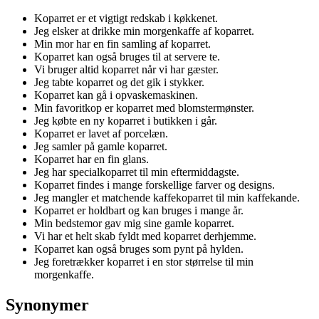
Koparret er et vigtigt redskab i køkkenet.
Jeg elsker at drikke min morgenkaffe af koparret.
Min mor har en fin samling af koparret.
Koparret kan også bruges til at servere te.
Vi bruger altid koparret når vi har gæster.
Jeg tabte koparret og det gik i stykker.
Koparret kan gå i opvaskemaskinen.
Min favoritkop er koparret med blomstermønster.
Jeg købte en ny koparret i butikken i går.
Koparret er lavet af porcelæn.
Jeg samler på gamle koparret.
Koparret har en fin glans.
Jeg har specialkoparret til min eftermiddagste.
Koparret findes i mange forskellige farver og designs.
Jeg mangler et matchende kaffekoparret til min kaffekande.
Koparret er holdbart og kan bruges i mange år.
Min bedstemor gav mig sine gamle koparret.
Vi har et helt skab fyldt med koparret derhjemme.
Koparret kan også bruges som pynt på hylden.
Jeg foretrækker koparret i en stor størrelse til min
morgenkaffe.
Synonymer