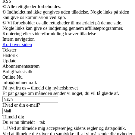
RSS
© Alle rettigheder forbeholdes.
© Indholdet må ikke gengives uden tilladelse. Nogle links på siden
kan give os kommission ved køb.
© Vi forbeholder os alle rettigheder til materialet på denne side.
Nogle links kan give os indtjening gennem affiliateprogrammer.
Kopiering eller videreformidling kræver tilladelse.
Intern navigation
Kort over siden
Tekster
Historik
Update
Abonnementsstrøm
BoligPraksis.dk
Online Nu
info@onlinenu.dk
Få nyt fra os – tilmeld dig nyhedsbrevet
Et par gange om måneden sender vi noget, du vil få glæde af.
Hvad er din e-mail?
Tilmeld dig
Du er nu tilmeldt – tak
Ved at tilmelde mig accepterer jeg sidens regler og datapolitik.
Ved at tilmelde dig giver du samtykke til, at vi må sende dig nyheder