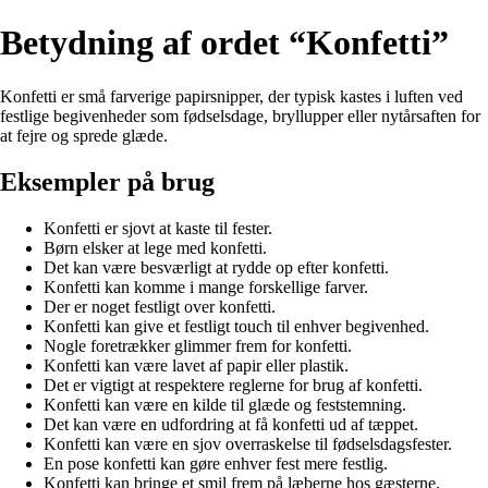
Betydning af ordet “Konfetti”
Konfetti er små farverige papirsnipper, der typisk kastes i luften ved
festlige begivenheder som fødselsdage, bryllupper eller nytårsaften for
at fejre og sprede glæde.
Eksempler på brug
Konfetti er sjovt at kaste til fester.
Børn elsker at lege med konfetti.
Det kan være besværligt at rydde op efter konfetti.
Konfetti kan komme i mange forskellige farver.
Der er noget festligt over konfetti.
Konfetti kan give et festligt touch til enhver begivenhed.
Nogle foretrækker glimmer frem for konfetti.
Konfetti kan være lavet af papir eller plastik.
Det er vigtigt at respektere reglerne for brug af konfetti.
Konfetti kan være en kilde til glæde og feststemning.
Det kan være en udfordring at få konfetti ud af tæppet.
Konfetti kan være en sjov overraskelse til fødselsdagsfester.
En pose konfetti kan gøre enhver fest mere festlig.
Konfetti kan bringe et smil frem på læberne hos gæsterne.