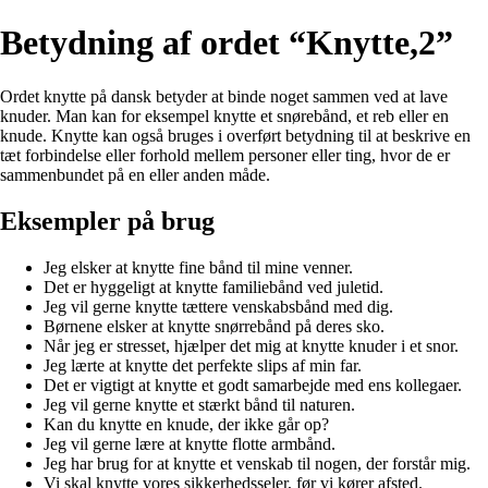
Betydning af ordet “Knytte,2”
Ordet knytte på dansk betyder at binde noget sammen ved at lave
knuder. Man kan for eksempel knytte et snørebånd, et reb eller en
knude. Knytte kan også bruges i overført betydning til at beskrive en
tæt forbindelse eller forhold mellem personer eller ting, hvor de er
sammenbundet på en eller anden måde.
Eksempler på brug
Jeg elsker at knytte fine bånd til mine venner.
Det er hyggeligt at knytte familiebånd ved juletid.
Jeg vil gerne knytte tættere venskabsbånd med dig.
Børnene elsker at knytte snørrebånd på deres sko.
Når jeg er stresset, hjælper det mig at knytte knuder i et snor.
Jeg lærte at knytte det perfekte slips af min far.
Det er vigtigt at knytte et godt samarbejde med ens kollegaer.
Jeg vil gerne knytte et stærkt bånd til naturen.
Kan du knytte en knude, der ikke går op?
Jeg vil gerne lære at knytte flotte armbånd.
Jeg har brug for at knytte et venskab til nogen, der forstår mig.
Vi skal knytte vores sikkerhedsseler, før vi kører afsted.