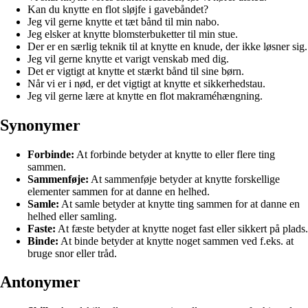
Kan du knytte en flot sløjfe i gavebåndet?
Jeg vil gerne knytte et tæt bånd til min nabo.
Jeg elsker at knytte blomsterbuketter til min stue.
Der er en særlig teknik til at knytte en knude, der ikke løsner sig.
Jeg vil gerne knytte et varigt venskab med dig.
Det er vigtigt at knytte et stærkt bånd til sine børn.
Når vi er i nød, er det vigtigt at knytte et sikkerhedstau.
Jeg vil gerne lære at knytte en flot makraméhængning.
Synonymer
Forbinde:
At forbinde betyder at knytte to eller flere ting
sammen.
Sammenføje:
At sammenføje betyder at knytte forskellige
elementer sammen for at danne en helhed.
Samle:
At samle betyder at knytte ting sammen for at danne en
helhed eller samling.
Faste:
At fæste betyder at knytte noget fast eller sikkert på plads.
Binde:
At binde betyder at knytte noget sammen ved f.eks. at
bruge snor eller tråd.
Antonymer